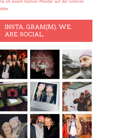
ie ich einem Barbier-Meister auf die Scheren
ühlte.
INSTA. GRAM(M). WE.
ARE. SOCIAL.