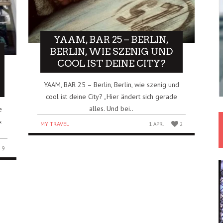
YAAM, BAR 25 – BERLIN,
BERLIN, WIE SZENIG UND
COOL IST DEINE CITY?
YAAM, BAR 25 – Berlin, Berlin, wie szenig und
cool ist deine City? „Hier ändert sich gerade
alles. Und bei..
e
&
MY TRAVEL
1 APR.
2
9