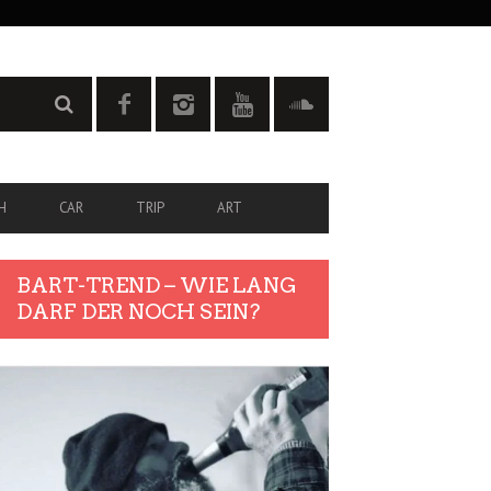
H
CAR
TRIP
ART
BART-TREND – WIE LANG
DARF DER NOCH SEIN?