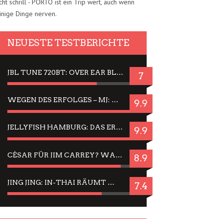
cht schrill - PORTO ist ein Trip wert, auch wenn
inige Dinge nerven.
NEUESTE TESTBERICHTE
JBL TUNE 720BT: OVER EAR BLUETOOTH KOPFHÖRER UM DIE 50,-€ IM DAUER-TEST
7
WEGEN DES ERFOLGES – MJ: MICHAEL JACKSON MUSICAL IN EINER MATINEE SEHEN
9.9
JELLYFISH HAMBURG: DAS ERFOLGREICHE SOMMER-MENÜ 2025 IN GEFÜHLEN UND BILDERN
9.9
CÉSAR FÜR JIM CARREY? WARUM DAS EINER DER NERVIGSTEN ACTORS IST UND BLEIBT
8.9
JING JING: IN-THAI RÄUMT WIEDER TITEL AB – EIN ZWEI-STUNDEN-ERLEBNISBERICHT
7.4