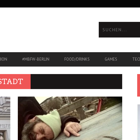
HION
#MBFW-BERLIN
FOOD/DRINKS
GAMES
TEC
STADT