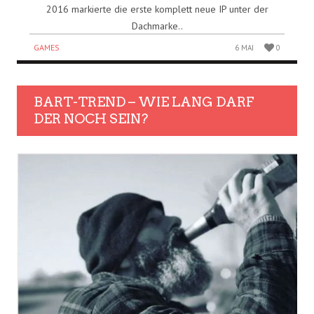
2016 markierte die erste komplett neue IP unter der
Dachmarke..
GAMES
6 MAI
0
BART-TREND – WIE LANG DARF
DER NOCH SEIN?