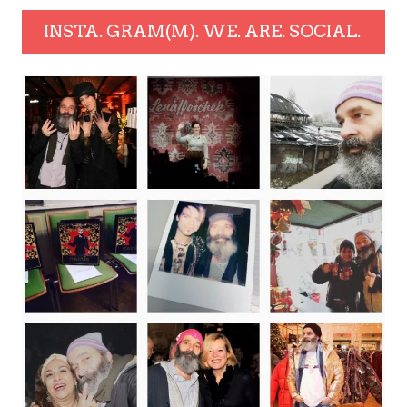
INSTA. GRAM(M). WE. ARE. SOCIAL.