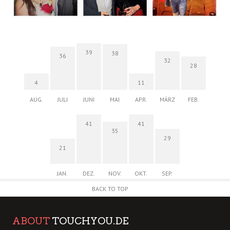
39
38
36
32
28
4
11
AUG.
JULI
JUNI
MAI
APR.
MÄRZ
FEB.
41
41
35
29
21
JAN.
DEZ.
NOV.
OKT.
SEP.
BACK TO TOP
ABOUT
TOUCHYOU.DE