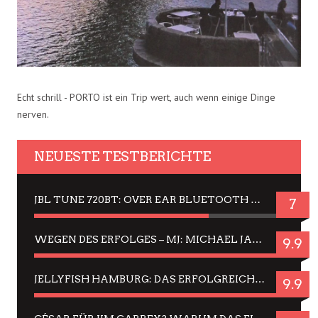
Echt schrill - PORTO ist ein Trip wert, auch wenn einige Dinge
nerven.
NEUESTE TESTBERICHTE
JBL TUNE 720BT: OVER EAR BLUETOOTH KOPFHÖRER UM DIE 50,-€ IM DAUER-TEST
7
WEGEN DES ERFOLGES – MJ: MICHAEL JACKSON MUSICAL IN EINER MATINEE SEHEN
9.9
JELLYFISH HAMBURG: DAS ERFOLGREICHE SOMMER-MENÜ 2025 IN GEFÜHLEN UND BILDERN
9.9