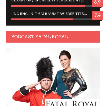
CÉSAR FÜR JIM CARREY? WARUM DAS EINER DER NERVIGSTEN ACTORS IST UND BLEIBT
8.9
JING JING: IN-THAI RÄUMT WIEDER TITEL AB – EIN ZWEI-STUNDEN-ERLEBNISBERICHT
7.4
PODCAST FATAL ROYAL