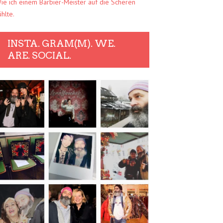
ie ich einem Barbier-Meister auf die Scheren
ühlte.
INSTA. GRAM(M). WE.
ARE. SOCIAL.