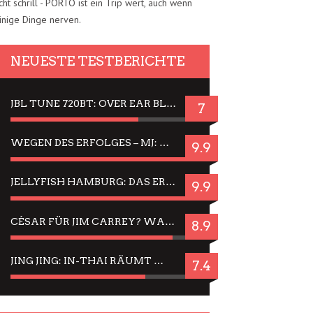
cht schrill - PORTO ist ein Trip wert, auch wenn
inige Dinge nerven.
NEUESTE TESTBERICHTE
JBL TUNE 720BT: OVER EAR BLUETOOTH KOPFHÖRER UM DIE 50,-€ IM DAUER-TEST
7
WEGEN DES ERFOLGES – MJ: MICHAEL JACKSON MUSICAL IN EINER MATINEE SEHEN
9.9
JELLYFISH HAMBURG: DAS ERFOLGREICHE SOMMER-MENÜ 2025 IN GEFÜHLEN UND BILDERN
9.9
CÉSAR FÜR JIM CARREY? WARUM DAS EINER DER NERVIGSTEN ACTORS IST UND BLEIBT
8.9
JING JING: IN-THAI RÄUMT WIEDER TITEL AB – EIN ZWEI-STUNDEN-ERLEBNISBERICHT
7.4