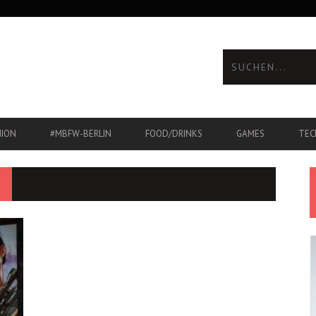
HION
#MBFW-BERLIN
FOOD/DRINKS
GAMES
TEC