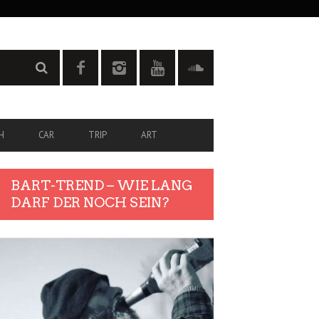
H
CAR
TRIP
ART
BART-TREND – WIE LANG
DARF DER NOCH SEIN?