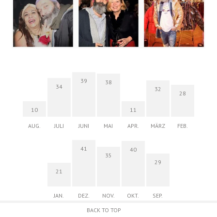
39
38
34
32
28
10
11
AUG.
JULI
JUNI
MAI
APR.
MÄRZ
FEB.
41
40
35
29
21
JAN.
DEZ.
NOV.
OKT.
SEP.
BACK TO TOP