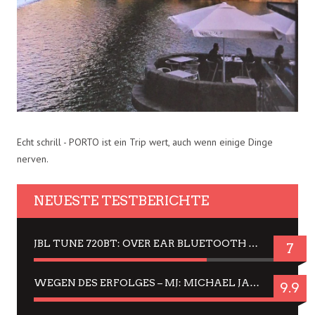
Echt schrill - PORTO ist ein Trip wert, auch wenn einige Dinge
nerven.
NEUESTE TESTBERICHTE
JBL TUNE 720BT: OVER EAR BLUETOOTH KOPFHÖRER UM DIE 50,-€ IM DAUER-TEST
7
WEGEN DES ERFOLGES – MJ: MICHAEL JACKSON MUSICAL IN EINER MATINEE SEHEN
9.9