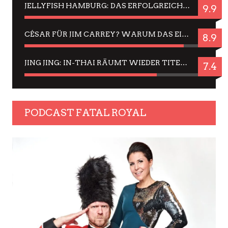
JELLYFISH HAMBURG: DAS ERFOLGREICHE SOMMER-MENÜ 2025 IN GEFÜHLEN UND BILDERN
9.9
CÉSAR FÜR JIM CARREY? WARUM DAS EINER DER NERVIGSTEN ACTORS IST UND BLEIBT
8.9
JING JING: IN-THAI RÄUMT WIEDER TITEL AB – EIN ZWEI-STUNDEN-ERLEBNISBERICHT
7.4
PODCAST FATAL ROYAL