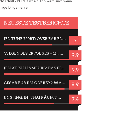
cht schrill - PORTO ist ein Trip wert, auch wenn
inige Dinge nerven.
NEUESTE TESTBERICHTE
JBL TUNE 720BT: OVER EAR BLUETOOTH KOPFHÖRER UM DIE 50,-€ IM DAUER-TEST
7
WEGEN DES ERFOLGES – MJ: MICHAEL JACKSON MUSICAL IN EINER MATINEE SEHEN
9.9
JELLYFISH HAMBURG: DAS ERFOLGREICHE SOMMER-MENÜ 2025 IN GEFÜHLEN UND BILDERN
9.9
CÉSAR FÜR JIM CARREY? WARUM DAS EINER DER NERVIGSTEN ACTORS IST UND BLEIBT
8.9
JING JING: IN-THAI RÄUMT WIEDER TITEL AB – EIN ZWEI-STUNDEN-ERLEBNISBERICHT
7.4