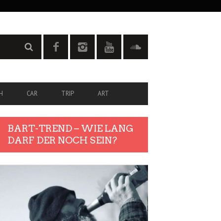
H
CAR
TRIP
ART
BART-TREND – WIE LANG
DARF DER NOCH SEIN?