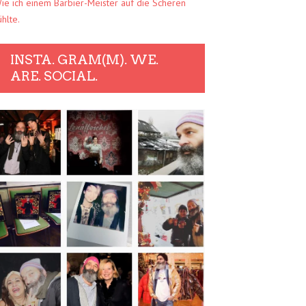
ie ich einem Barbier-Meister auf die Scheren
ühlte.
INSTA. GRAM(M). WE.
ARE. SOCIAL.