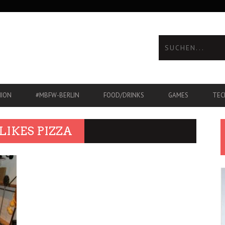
HION
#MBFW-BERLIN
FOOD/DRINKS
GAMES
TEC
IKES PIZZA