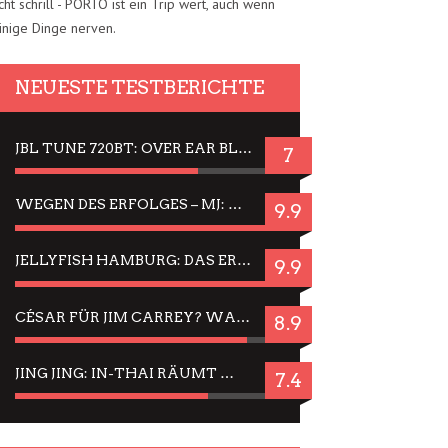
cht schrill - PORTO ist ein Trip wert, auch wenn
inige Dinge nerven.
NEUESTE TESTBERICHTE
JBL TUNE 720BT: OVER EAR BLUETOOTH KOPFHÖRER UM DIE 50,-€ IM DAUER-TEST
7
WEGEN DES ERFOLGES – MJ: MICHAEL JACKSON MUSICAL IN EINER MATINEE SEHEN
9.9
JELLYFISH HAMBURG: DAS ERFOLGREICHE SOMMER-MENÜ 2025 IN GEFÜHLEN UND BILDERN
9.9
CÉSAR FÜR JIM CARREY? WARUM DAS EINER DER NERVIGSTEN ACTORS IST UND BLEIBT
8.9
JING JING: IN-THAI RÄUMT WIEDER TITEL AB – EIN ZWEI-STUNDEN-ERLEBNISBERICHT
7.4