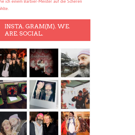
ie ich einem Barbier-Meister auf die Scheren
ühlte.
INSTA. GRAM(M). WE.
ARE. SOCIAL.