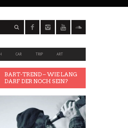
H
CAR
TRIP
ART
BART-TREND – WIE LANG
DARF DER NOCH SEIN?