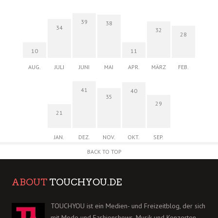
39
38
34
32
28
10
11
AUG.
JULI
JUNI
MAI
APR.
MÄRZ
FEB.
41
40
35
29
21
JAN.
DEZ.
NOV.
OKT.
SEP.
BACK TO TOP
ABOUT
TOUCHYOU.DE
TOUCHYOU ist ein Medien- und Freizeitblog, der sich
mit Mode und Fashionshows, Musik und Konzerten,