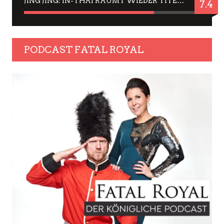
JING JING: IN-THAI RÄUMT WIEDER TITEL AB – EIN ZWEI-STUNDEN-ERLEBNISBERICHT
7.4
PODCAST FATAL ROYAL