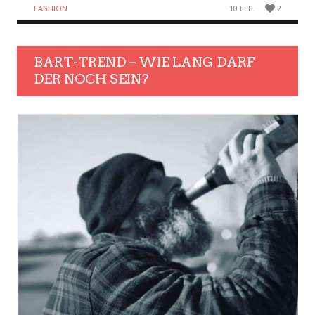
FASHION
10 FEB.
2
BART-TREND – WIE LANG DARF
DER NOCH SEIN?