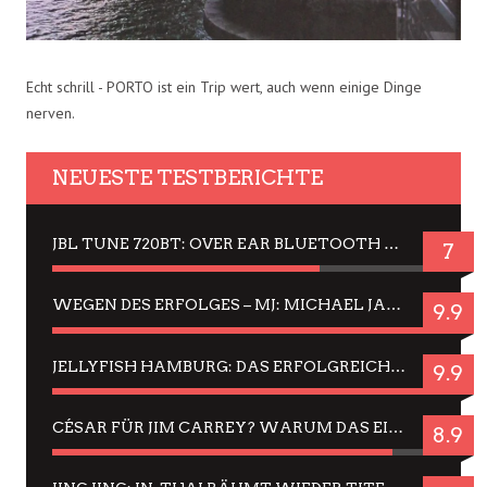
Echt schrill - PORTO ist ein Trip wert, auch wenn einige Dinge
nerven.
NEUESTE TESTBERICHTE
JBL TUNE 720BT: OVER EAR BLUETOOTH KOPFHÖRER UM DIE 50,-€ IM DAUER-TEST
7
WEGEN DES ERFOLGES – MJ: MICHAEL JACKSON MUSICAL IN EINER MATINEE SEHEN
9.9
JELLYFISH HAMBURG: DAS ERFOLGREICHE SOMMER-MENÜ 2025 IN GEFÜHLEN UND BILDERN
9.9
CÉSAR FÜR JIM CARREY? WARUM DAS EINER DER NERVIGSTEN ACTORS IST UND BLEIBT
8.9