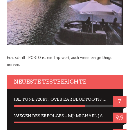
Echt schrill - PORTO ist ein Trip wert, auch wenn einige Dinge
nerven.
NEUESTE TESTBERICHTE
JBL TUNE 720BT: OVER EAR BLUETOOTH KOPFHÖRER UM DIE 50,-€ IM DAUER-TEST
7
WEGEN DES ERFOLGES – MJ: MICHAEL JACKSON MUSICAL IN EINER MATINEE SEHEN
9.9