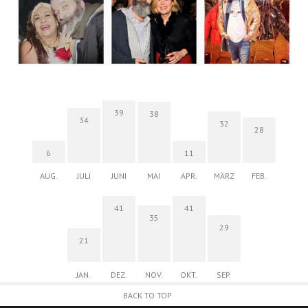
39
38
34
32
28
6
11
AUG.
JULI
JUNI
MAI
APR.
MÄRZ
FEB.
41
41
35
29
21
JAN.
DEZ.
NOV.
OKT.
SEP.
BACK TO TOP