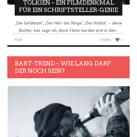
TOLKIEN – EIN FILMDENKMAL
FÜR EIN SCHRIFTSTELLER-GENIE
„Die Gefährten“, „Der Herr der Ringe“, „Der Hobbit“ – diese
Bücher, was sage ich, diese Filme wurden erst in den..
FILM
19 JUNI
2
BART-TREND – WIE LANG DARF
DER NOCH SEIN?