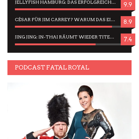
JELLYFISH HAMBURG: DAS ERFOLGREICHE SOMMER-MENÜ 2025 IN GEFÜHLEN UND BILDERN
9.9
CÉSAR FÜR JIM CARREY? WARUM DAS EINER DER NERVIGSTEN ACTORS IST UND BLEIBT
8.9
JING JING: IN-THAI RÄUMT WIEDER TITEL AB – EIN ZWEI-STUNDEN-ERLEBNISBERICHT
7.4
PODCAST FATAL ROYAL