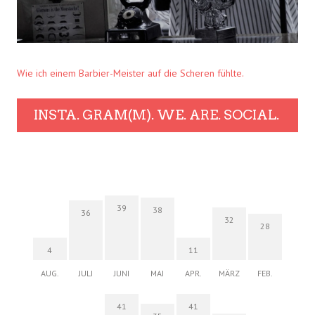
Wie ich einem Barbier-Meister auf die Scheren fühlte.
INSTA. GRAM(M). WE. ARE. SOCIAL.
39
38
36
32
28
4
11
AUG.
JULI
JUNI
MAI
APR.
MÄRZ
FEB.
41
41