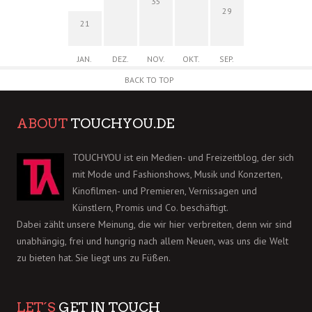
35
29
21
JAN.
DEZ.
NOV.
OKT.
SEP.
BACK TO TOP
ABOUT
TOUCHYOU.DE
TOUCHYOU ist ein Medien- und Freizeitblog, der sich
mit Mode und Fashionshows, Musik und Konzerten,
Kinofilmen- und Premieren, Vernissagen und
Künstlern, Promis und Co. beschäftigt.
Dabei zählt unsere Meinung, die wir hier verbreiten, denn wir sind
unabhängig, frei und hungrig nach allem Neuen, was uns die Welt
zu bieten hat. Sie liegt uns zu Füßen.
LET´S
GET IN TOUCH