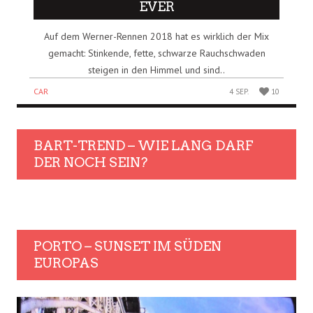
VER
Auf dem Werner-Rennen 2018 hat es wirklich der Mix
gemacht: Stinkende, fette, schwarze Rauchschwaden
steigen in den Himmel und sind..
CAR
4 SEP.
10
BART-TREND – WIE LANG DARF
DER NOCH SEIN?
PORTO – SUNSET IM SÜDEN
EUROPAS