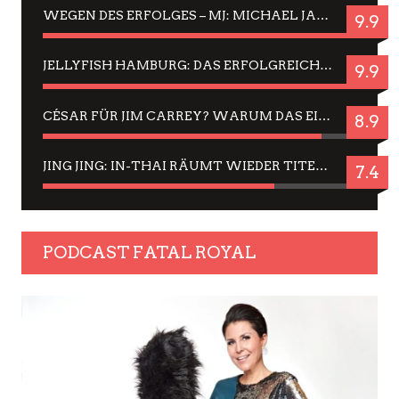
WEGEN DES ERFOLGES – MJ: MICHAEL JACKSON MUSICAL IN EINER MATINEE SEHEN
9.9
JELLYFISH HAMBURG: DAS ERFOLGREICHE SOMMER-MENÜ 2025 IN GEFÜHLEN UND BILDERN
9.9
CÉSAR FÜR JIM CARREY? WARUM DAS EINER DER NERVIGSTEN ACTORS IST UND BLEIBT
8.9
JING JING: IN-THAI RÄUMT WIEDER TITEL AB – EIN ZWEI-STUNDEN-ERLEBNISBERICHT
7.4
PODCAST FATAL ROYAL