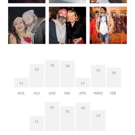
39
38
33
32
28
11
11
AUG.
JULI
JUNI
MAI
APR.
MÄRZ
FEB.
41
40
35
29
21