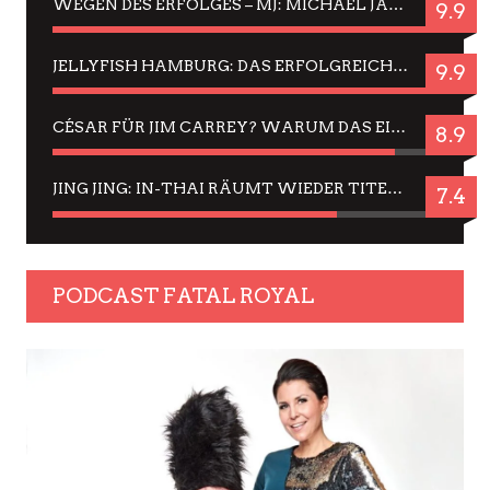
WEGEN DES ERFOLGES – MJ: MICHAEL JACKSON MUSICAL IN EINER MATINEE SEHEN
9.9
JELLYFISH HAMBURG: DAS ERFOLGREICHE SOMMER-MENÜ 2025 IN GEFÜHLEN UND BILDERN
9.9
CÉSAR FÜR JIM CARREY? WARUM DAS EINER DER NERVIGSTEN ACTORS IST UND BLEIBT
8.9
JING JING: IN-THAI RÄUMT WIEDER TITEL AB – EIN ZWEI-STUNDEN-ERLEBNISBERICHT
7.4
PODCAST FATAL ROYAL