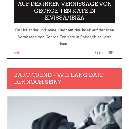
AUF DER IRREN VERNISSAGE VON
GEORGE TEN KATE IN
EIVISSA/IBIZA
Ein Holländer und seine Kunst auf der Insel: Auf der irren
Vernissage von George Ten Kate in Eivissa/Ibiza. Jetzt
kam..
ART
31 MAI
4
BART-TREND – WIE LANG DARF
DER NOCH SEIN?