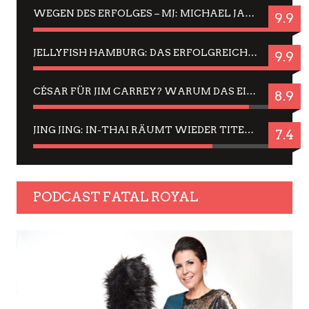
WEGEN DES ERFOLGES – MJ: MICHAEL JACKSON MUSICAL IN EINER MATINEE SEHEN
9.9
JELLYFISH HAMBURG: DAS ERFOLGREICHE SOMMER-MENÜ 2025 IN GEFÜHLEN UND BILDERN
9.9
CÉSAR FÜR JIM CARREY? WARUM DAS EINER DER NERVIGSTEN ACTORS IST UND BLEIBT
8.9
JING JING: IN-THAI RÄUMT WIEDER TITEL AB – EIN ZWEI-STUNDEN-ERLEBNISBERICHT
7.4
PODCAST FATAL ROYAL