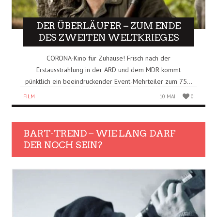
DER ÜBERLÄUFER – ZUM ENDE
DES ZWEITEN WELTKRIEGES
CORONA-Kino für Zuhause! Frisch nach der
Erstausstrahlung in der ARD und dem MDR kommt
pünktlich ein beeindruckender Event-Mehrteiler zum 75...
FILM
10 MAI
0
BART-TREND – WIE LANG DARF
DER NOCH SEIN?