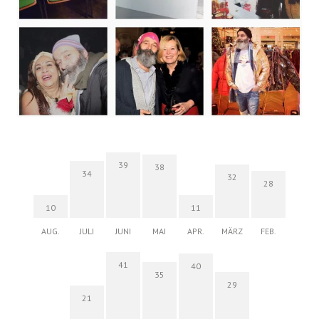
39
38
34
32
28
10
11
AUG.
JULI
JUNI
MAI
APR.
MÄRZ
FEB.
41
40
35
29
21