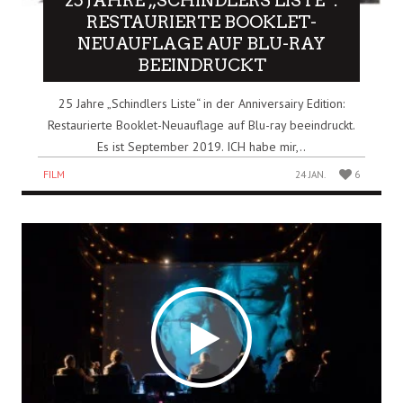
25 JAHRE „SCHINDLERS LISTE“:
RESTAURIERTE BOOKLET-
NEUAUFLAGE AUF BLU-RAY
BEEINDRUCKT
25 Jahre „Schindlers Liste“ in der Anniversairy Edition:
Restaurierte Booklet-Neuauflage auf Blu-ray beeindruckt.
Es ist September 2019. ICH habe mir,..
FILM
24 JAN.
6