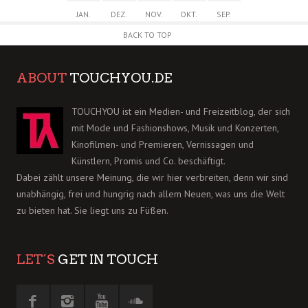
JAN.
DEZ.
NOV.
OKT.
SEP.
BACK TO TOP
ABOUT
TOUCHYOU.DE
TOUCHYOU ist ein Medien- und Freizeitblog, der sich
mit Mode und Fashionshows, Musik und Konzerten,
Kinofilmen- und Premieren, Vernissagen und
Künstlern, Promis und Co. beschäftigt.
Dabei zählt unsere Meinung, die wir hier verbreiten, denn wir sind
unabhängig, frei und hungrig nach allem Neuen, was uns die Welt
zu bieten hat. Sie liegt uns zu Füßen.
LET´S
GET IN TOUCH