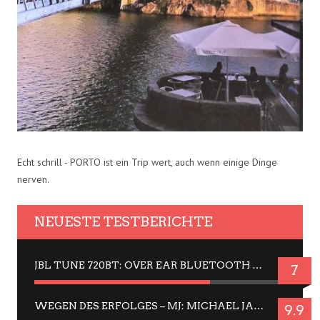
Echt schrill - PORTO ist ein Trip wert, auch wenn einige Dinge
nerven.
NEUESTE TESTBERICHTE
JBL TUNE 720BT: OVER EAR BLUETOOTH KOPFHÖRER UM DIE 50,-€ IM DAUER-TEST
7
WEGEN DES ERFOLGES – MJ: MICHAEL JACKSON MUSICAL IN EINER MATINEE SEHEN
9.9