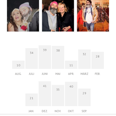
39
38
34
32
28
10
11
AUG.
JULI
JUNI
MAI
APR.
MÄRZ
FEB.
41
40
35
29
21
JAN.
DEZ.
NOV.
OKT.
SEP.