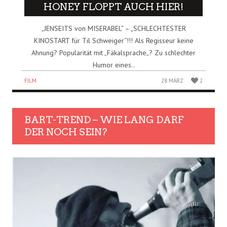
HONEY FLOPPT AUCH HIER!
„JENSEITS von MISERABEL“ – „SCHLECHTESTER
KINOSTART für Til Schweiger“!!! Als Regisseur keine
Ahnung? Popularität mit „Fäkalsprache„? Zu schlechter
Humor eines..
FILM
28 MÄRZ
2
BART-TREND – WIE LANG DARF
DER NOCH SEIN?