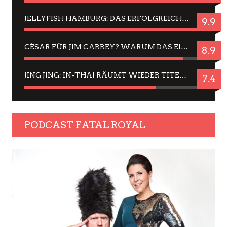
JELLYFISH HAMBURG: DAS ERFOLGREICHE SOMMER-MENÜ 2025 IN GEFÜHLEN UND BILDERN
9.9
CÉSAR FÜR JIM CARREY? WARUM DAS EINER DER NERVIGSTEN ACTORS IST UND BLEIBT
8.9
JING JING: IN-THAI RÄUMT WIEDER TITEL AB – EIN ZWEI-STUNDEN-ERLEBNISBERICHT
7.4
PODCAST FATAL ROYAL