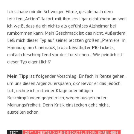
Ich schaue mir die Schweiger-Filme, gerade nach dem
letzten „Action“-Tatort mit ihm, erst gar nicht mehr an, weil
ich weiß, dass da eh nichts als gefühltes Alzheimer bei
rumkommen kann. Mein Geschmack ist das nicht. Außerdem
ließ mich dieser Typ auf seiner letzten großen „Premiere“ in
Hamburg, am CinemaxX, trotz bewilligter
PR
-Tickets,
einfach beschimpfend vor der Tür stehen… Wie peinlich ist
dieser Typ eigentlich!?
Mein Tipp
ist folgender Vorschlag: Einfach in Rente gehen,
um uns diesen Ärger zu ersparen, ok? Bevor er das jedoch
tut, rechne ich mit einer Klage oder billigen
Beschimpfungen gegen mich, wegen ausgeführter
Meinungsfreiheit. Denn Kritik einstecken geht nicht,
austeilen schon.
TEXT:
ZERTIFIZIERTER ONLINE-REDAKTEUR JÖRN EHRENHEIM