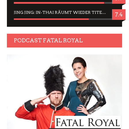
JING JING: IN-THAI RÄUMT WIEDER TITEL AB – EIN ZWEI-STUNDEN-ERLEBNISBERICHT
7.4
PODCAST FATAL ROYAL