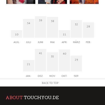
39
38
34
32
28
10
11
AUG.
JULI
JUNI
MAI
APR.
MÄRZ
FEB.
41
40
35
29
21
JAN.
DEZ.
NOV.
OKT.
SEP.
BACK TO TOP
ABOUT
TOUCHYOU.DE