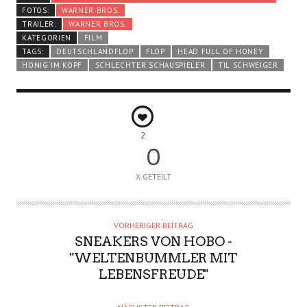
FOTOS:
WARNER BROS.
TRAILER:
WARNER BROS.
KATEGORIEN
FILM
TAGS:
DEUTSCHLANDFLOP
FLOP
HEAD FULL OF HONEY
HONIG IM KOPF
SCHLECHTER SCHAUSPIELER
TIL SCHWEIGER
2
0
X GETEILT
VORHERIGER BEITRAG
SNEAKERS VON HOBO -
"WELTENBUMMLER MIT
LEBENSFREUDE"