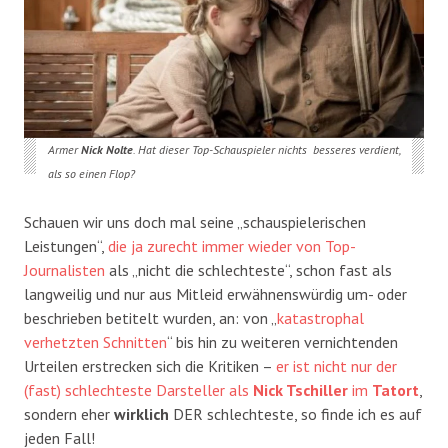
Armer
Nick Nolte
. Hat dieser Top-Schauspieler nichts besseres verdient,
als so einen Flop?
Schauen wir uns doch mal seine „schauspielerischen
Leistungen“,
die ja zurecht immer wieder von Top-
Journalisten
als „nicht die schlechteste“, schon fast als
langweilig und nur aus Mitleid erwähnenswürdig um- oder
beschrieben betitelt wurden, an: von „
katastrophal
verhetzten Schnitten
“ bis hin zu weiteren vernichtenden
Urteilen erstrecken sich die Kritiken –
er ist nicht nur der
(fast) schlechteste Darsteller als
Nick Tschiller
im
Tatort
,
sondern eher
wirklich
DER schlechteste, so finde ich es auf
jeden Fall!