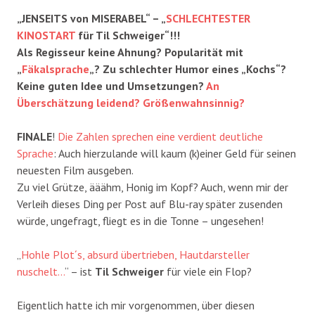
„JENSEITS von MISERABEL“ – „
SCHLECHTESTER
KINOSTART
für Til Schweiger“!!!
Als Regisseur keine Ahnung? Popularität mit
„
Fäkalsprache
„? Zu schlechter Humor eines „Kochs“?
Keine guten Idee und Umsetzungen?
An
Überschätzung leidend? Größenwahnsinnig?
FINALE
!
Die Zahlen sprechen eine verdient deutliche
Sprache
: Auch hierzulande will kaum (k)einer Geld für seinen
neuesten Film ausgeben.
Zu viel Grütze, ääähm, Honig im Kopf? Auch, wenn mir der
Verleih dieses Ding per Post auf Blu-ray später zusenden
würde, ungefragt, fliegt es in die Tonne – ungesehen!
„
Hohle Plot´s, absurd übertrieben, Hautdarsteller
nuschelt…
“ – ist
Til Schweiger
für viele ein Flop?
Eigentlich hatte ich mir vorgenommen, über diesen