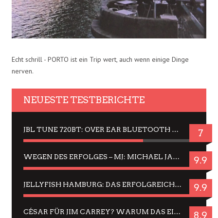
Echt schrill - PORTO ist ein Trip wert, auch wenn einige Dinge
nerven.
NEUESTE TESTBERICHTE
JBL TUNE 720BT: OVER EAR BLUETOOTH KOPFHÖRER UM DIE 50,-€ IM DAUER-TEST
7
WEGEN DES ERFOLGES – MJ: MICHAEL JACKSON MUSICAL IN EINER MATINEE SEHEN
9.9
JELLYFISH HAMBURG: DAS ERFOLGREICHE SOMMER-MENÜ 2025 IN GEFÜHLEN UND BILDERN
9.9
CÉSAR FÜR JIM CARREY? WARUM DAS EINER DER NERVIGSTEN ACTORS IST UND BLEIBT
8.9