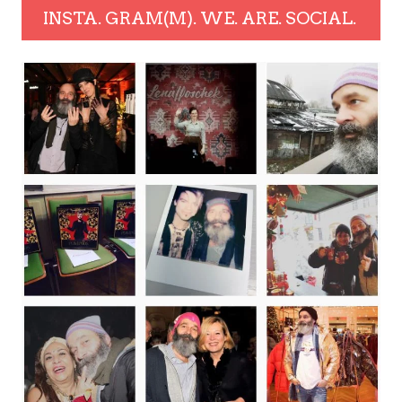
INSTA. GRAM(M). WE. ARE. SOCIAL.