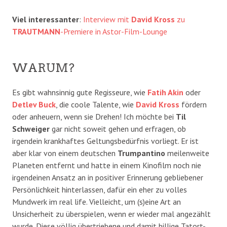
Viel interessanter
:
Interview mit
David Kross
zu
TRAUTMANN
-Premiere in Astor-Film-Lounge
WARUM?
Es gibt wahnsinnig gute Regisseure, wie
Fatih Akin
oder
Detlev Buck
, die coole Talente, wie
David Kross
fördern
oder anheuern, wenn sie Drehen! Ich möchte bei
Til
Schweiger
gar nicht soweit gehen und erfragen, ob
irgendein krankhaftes Geltungsbedürfnis vorliegt. Er ist
aber klar von einem deutschen
Trumpantino
meilenweite
Planeten entfernt und hatte in einem Kinofilm noch nie
irgendeinen Ansatz an in positiver Erinnerung gebliebener
Persönlichkeit hinterlassen, dafür ein eher zu volles
Mundwerk im real life. Vielleicht, um (s)eine Art an
Unsicherheit zu überspielen, wenn er wieder mal angezählt
wurde. Diese völlig übertriebene und damit billige Tatort-