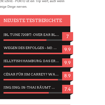
cht schrill - PORTO ist ein Trip wert, auch wenn
inige Dinge nerven.
NEUESTE TESTBERICHTE
JBL TUNE 720BT: OVER EAR BLUETOOTH KOPFHÖRER UM DIE 50,-€ IM DAUER-TEST
7
WEGEN DES ERFOLGES – MJ: MICHAEL JACKSON MUSICAL IN EINER MATINEE SEHEN
9.9
JELLYFISH HAMBURG: DAS ERFOLGREICHE SOMMER-MENÜ 2025 IN GEFÜHLEN UND BILDERN
9.9
CÉSAR FÜR JIM CARREY? WARUM DAS EINER DER NERVIGSTEN ACTORS IST UND BLEIBT
8.9
JING JING: IN-THAI RÄUMT WIEDER TITEL AB – EIN ZWEI-STUNDEN-ERLEBNISBERICHT
7.4