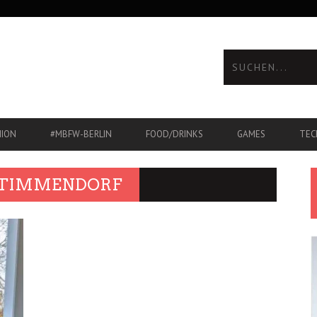
HION
#MBFW-BERLIN
FOOD/DRINKS
GAMES
TEC
 TIMMENDORF