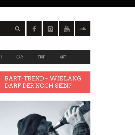
H
CAR
TRIP
ART
BART-TREND – WIE LANG
DARF DER NOCH SEIN?