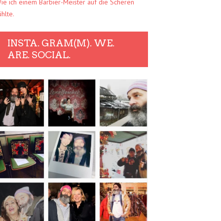
ie ich einem Barbier-Meister auf die Scheren
ühlte.
INSTA. GRAM(M). WE.
ARE. SOCIAL.