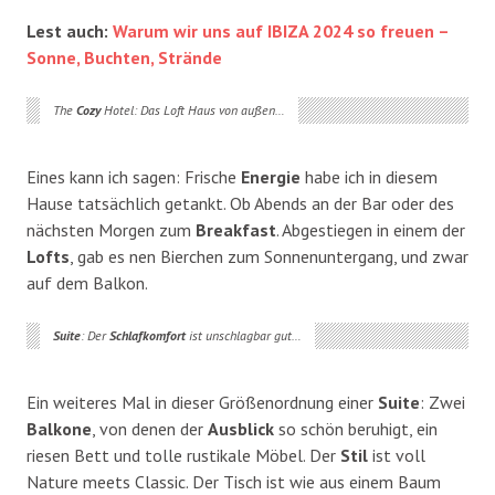
Lest auch:
Warum wir uns auf IBIZA 2024 so freuen –
Sonne, Buchten, Strände
The
Cozy
Hotel: Das Loft Haus von außen…
Eines kann ich sagen: Frische
Energie
habe ich in diesem
Hause tatsächlich getankt. Ob Abends an der Bar oder des
nächsten Morgen zum
Breakfast
. Abgestiegen in einem der
Lofts
, gab es nen Bierchen zum Sonnenuntergang, und zwar
auf dem Balkon.
Suite
: Der
Schlafkomfort
ist unschlagbar gut…
Ein weiteres Mal in dieser Größenordnung einer
Suite
: Zwei
Balkone
, von denen der
Ausblick
so schön beruhigt, ein
riesen Bett und tolle rustikale Möbel. Der
Stil
ist voll
Nature meets Classic. Der Tisch ist wie aus einem Baum