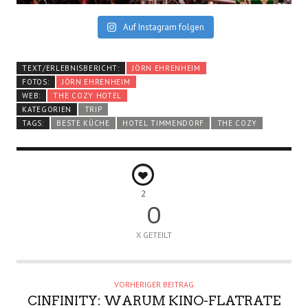
Auf Instagram folgen
TEXT/ERLEBNISBERICHT:
JÖRN EHRENHEIM
FOTOS:
JÖRN EHRENHEIM
WEB:
THE COZY HOTEL
KATEGORIEN
TRIP
TAGS:
BESTE KÜCHE
HOTEL TIMMENDORF
THE COZY
2
0
X GETEILT
VORHERIGER BEITRAG
CINFINITY: WARUM KINO-FLATRATE