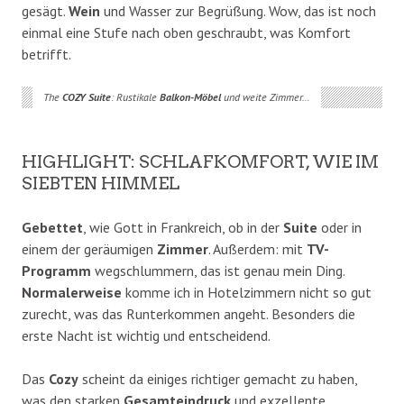
gesägt.
Wein
und Wasser zur Begrüßung. Wow, das ist noch
einmal eine Stufe nach oben geschraubt, was Komfort
betrifft.
The
COZY
Suite
: Rustikale
Balkon-Möbel
und weite Zimmer…
HIGHLIGHT: SCHLAFKOMFORT, WIE IM
SIEBTEN HIMMEL
Gebettet
, wie Gott in Frankreich, ob in der
Suite
oder in
einem der geräumigen
Zimmer
. Außerdem: mit
TV-
Programm
wegschlummern, das ist genau mein Ding.
Normalerweise
komme ich in Hotelzimmern nicht so gut
zurecht, was das Runterkommen angeht. Besonders die
erste Nacht ist wichtig und entscheidend.
Das
Cozy
scheint da einiges richtiger gemacht zu haben,
was den starken
Gesamteindruck
und exzellente