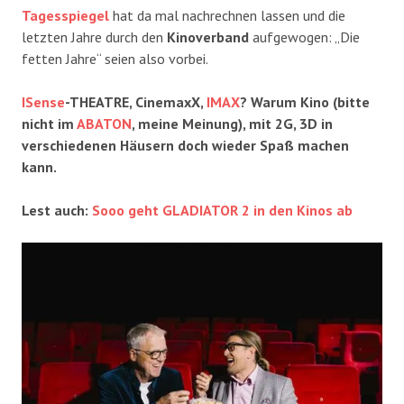
Tagesspiegel
hat da mal nachrechnen lassen und die
letzten Jahre durch den
Kinoverband
aufgewogen: „Die
fetten Jahre“ seien also vorbei.
ISense
-THEATRE, CinemaxX,
IMAX
? Warum Kino (bitte
nicht im
ABATON
, meine Meinung), mit 2G, 3D in
verschiedenen Häusern doch wieder Spaß machen
kann.
Lest auch:
Sooo geht GLADIATOR 2 in den Kinos ab