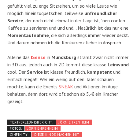
gefühlt viel zu enge Sitzreihen, um so viele Leute wie
möglich hineinzuquetschen, teilweise
unfreundlicher
Service
, der noch nicht einmal in der Lage ist, ´nen coolen
Kaffee zu servieren und und und… Natürlich ist das nur eine
Momentaufnahme
, die sich allerdings immer wieder deckt.
Und darum nehmen ich die Konkurrenz lieber in Anspruch.
Alleine das
ISense
in
Mundsburg
strahlt zwar nicht immer
in 3D aus, jedoch auch in 2D kommt diese krasse
Leinwand
cool. Der
Service
ist klasse freundlich,
kompetent
und
einfach mega!!! Wer ein wenig auf den Taler schauen
möchte, kann die Events
SNEAK
und Aktionen im Auge
behalten, denn dort wird oft schon ab 5,-€ ein Kracher
gezeigt.
TEXT/ERLEBNISBERICHT:
JÖRN EHRENHEIM
FOTOS:
JÖRN EHRENHEIM
CINFINITY:
DIESE KINOS MACHEN MIT