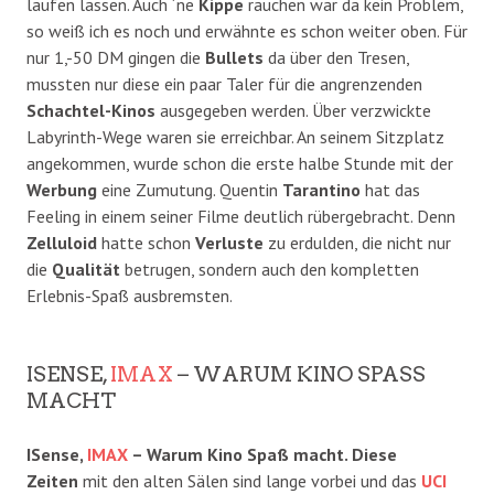
laufen lassen. Auch ´ne
Kippe
rauchen war da kein Problem,
so weiß ich es noch und erwähnte es schon weiter oben. Für
nur 1,-50 DM gingen die
Bullets
da über den Tresen,
mussten nur diese ein paar Taler für die angrenzenden
Schachtel-Kinos
ausgegeben werden. Über verzwickte
Labyrinth-Wege waren sie erreichbar. An seinem Sitzplatz
angekommen, wurde schon die erste halbe Stunde mit der
Werbung
eine Zumutung. Quentin
Tarantino
hat das
Feeling in einem seiner Filme deutlich rübergebracht. Denn
Zelluloid
hatte schon
Verluste
zu erdulden, die nicht nur
die
Qualität
betrugen, sondern auch den kompletten
Erlebnis-Spaß ausbremsten.
ISENSE,
IMAX
– WARUM KINO SPASS M
ACHT
ISense,
IMAX
– Warum Kino Spaß macht. Diese
Zeiten
mit den alten Sälen sind lange vorbei und das
UCI