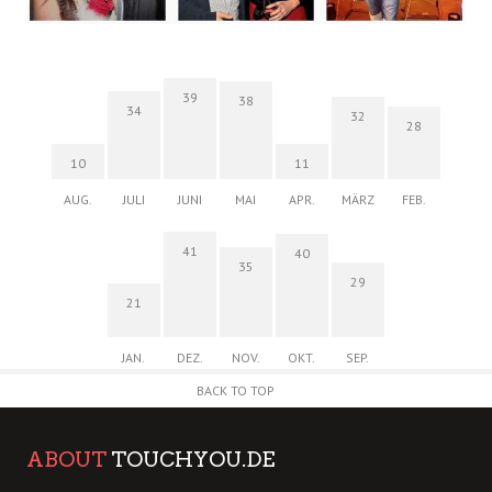
39
38
34
32
28
10
11
AUG.
JULI
JUNI
MAI
APR.
MÄRZ
FEB.
41
40
35
29
21
JAN.
DEZ.
NOV.
OKT.
SEP.
BACK TO TOP
ABOUT
TOUCHYOU.DE