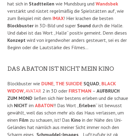
hat sich in
Stadtteilen
wie Mundsburg und
Wandsbek
verstärkt und rüstet regelmäßig die Spielstätten auf, wie
zum Beispiel mit dem
IMAX
! Hier krachen die besten
Blockbuster
in 3D-Bild und super
Sound
durch die Halle.
Und dabei ist das Wort „Halle“ positiv gemeint. Denn dieses
Konzept
wird von irgendwoher anders gesteuert, sei es der
Beginn oder die Lautstärke des Filmes…
DAS ABATON IST NICHT MEIN KINO
Blockbuster wie
DUNE
,
THE SUICIDE
SQUAD
,
BLACK
WIDOW
,
AVATAR
2 in 3D oder
FIRSTMAN
–
AUFBRUCH
ZUM MOND
ließen sich hier bestens erleben und die schaue
ich
NICHT
im
ABATON
!! Das Wort „
Erleben
“ ist bewusst
gewählt, weil das schon mehr als das Haus verlassen, um
einen
Film
zu schauen, ist! Das
Kino
in der Nähe des Uni-
Geländes hat nämlich aus meiner Sicht immer noch den
Scharm eines „
Schmuddel-Images
„, Luftzufuhr ist ok,