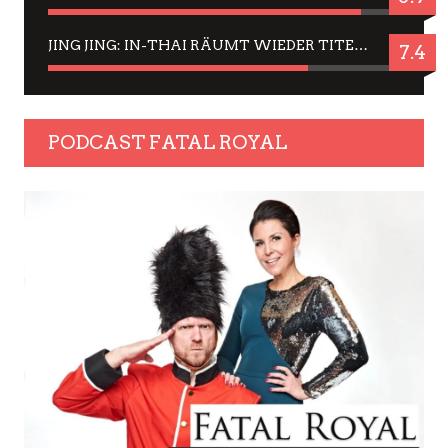
JING JING: IN-THAI RÄUMT WIEDER TITEL AB – EIN ZWEI-STUNDEN-ERLEBNISBERICHT
7.4
PODCAST FATAL ROYAL