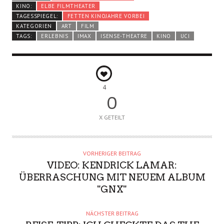
KINO:
ELBE FILMTHEATER
TAGESSPIEGEL:
FETTEN KINOJAHRE VORBEI
KATEGORIEN
ART
FILM
TAGS:
ERLEBNIS
IMAX
ISENSE-THEATRE
KINO
UCI
4
0
X GETEILT
VORHERIGER BEITRAG
VIDEO: KENDRICK LAMAR:
ÜBERRASCHUNG MIT NEUEM ALBUM
"GNX"
NÄCHSTER BEITRAG