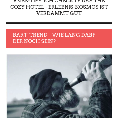
REISE-TIPP: ICH CHECKTE DAS THE
COZY HOTEL - ERLEBNIS-KOSMOS IST
VERDAMMT GUT
BART-TREND – WIE LANG DARF
DER NOCH SEIN?