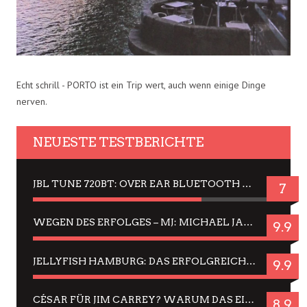
Echt schrill - PORTO ist ein Trip wert, auch wenn einige Dinge
nerven.
NEUESTE TESTBERICHTE
JBL TUNE 720BT: OVER EAR BLUETOOTH KOPFHÖRER UM DIE 50,-€ IM DAUER-TEST
7
WEGEN DES ERFOLGES – MJ: MICHAEL JACKSON MUSICAL IN EINER MATINEE SEHEN
9.9
JELLYFISH HAMBURG: DAS ERFOLGREICHE SOMMER-MENÜ 2025 IN GEFÜHLEN UND BILDERN
9.9
CÉSAR FÜR JIM CARREY? WARUM DAS EINER DER NERVIGSTEN ACTORS IST UND BLEIBT
8.9