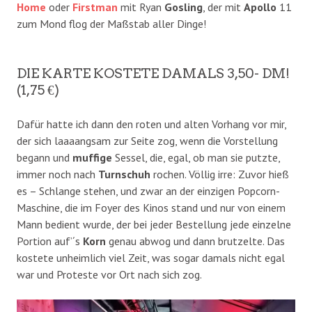
Home
oder
Firstman
mit Ryan
Gosling
, der mit
Apollo
11
zum Mond flog der Maßstab aller Dinge!
DIE KARTE KOSTETE DAMALS 3,50- DM!
(1,75 €)
Dafür hatte ich dann den roten und alten Vorhang vor mir,
der sich laaaangsam zur Seite zog, wenn die Vorstellung
begann und
muffige
Sessel, die, egal, ob man sie putzte,
immer noch nach
Turnschuh
rochen. Völlig irre: Zuvor hieß
es – Schlange stehen, und zwar an der einzigen Popcorn-
Maschine, die im Foyer des Kinos stand und nur von einem
Mann bedient wurde, der bei jeder Bestellung jede einzelne
Portion auf’´s
Korn
genau abwog und dann brutzelte. Das
kostete unheimlich viel Zeit, was sogar damals nicht egal
war und Proteste vor Ort nach sich zog.