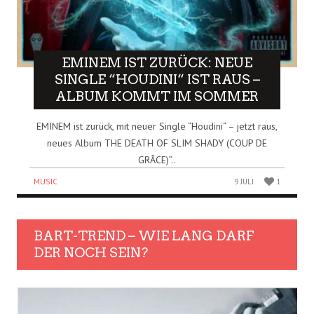
EMINEM IST ZURÜCK: NEUE
SINGLE “HOUDINI“ IST RAUS –
ALBUM KOMMT IM SOMMER
EMINEM ist zurück, mit neuer Single “Houdini“ – jetzt raus,
neues Album THE DEATH OF SLIM SHADY (COUP DE
GRÂCE)”..
MUSIC
9 JULI
1
BART-TREND – WIE LANG DARF
DER NOCH SEIN?