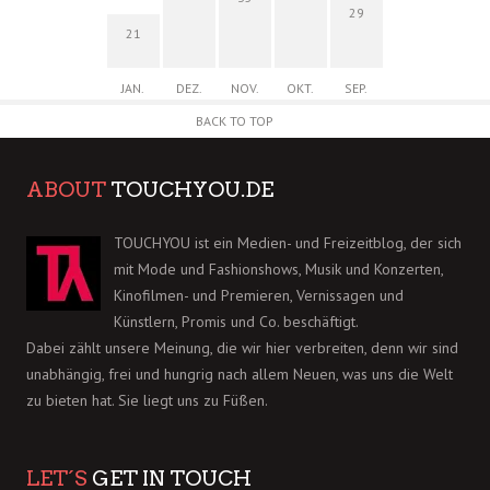
29
21
JAN.
DEZ.
NOV.
OKT.
SEP.
BACK TO TOP
ABOUT
TOUCHYOU.DE
TOUCHYOU ist ein Medien- und Freizeitblog, der sich
mit Mode und Fashionshows, Musik und Konzerten,
Kinofilmen- und Premieren, Vernissagen und
Künstlern, Promis und Co. beschäftigt.
Dabei zählt unsere Meinung, die wir hier verbreiten, denn wir sind
unabhängig, frei und hungrig nach allem Neuen, was uns die Welt
zu bieten hat. Sie liegt uns zu Füßen.
LET´S
GET IN TOUCH