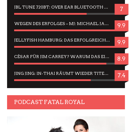
JBL TUNE 720BT: OVER EAR BLUETOOTH KOPFHÖRER UM DIE 50,-€ IM DAUER-TEST
7
WEGEN DES ERFOLGES – MJ: MICHAEL JACKSON MUSICAL IN EINER MATINEE SEHEN
9.9
JELLYFISH HAMBURG: DAS ERFOLGREICHE SOMMER-MENÜ 2025 IN GEFÜHLEN UND BILDERN
9.9
CÉSAR FÜR JIM CARREY? WARUM DAS EINER DER NERVIGSTEN ACTORS IST UND BLEIBT
8.9
JING JING: IN-THAI RÄUMT WIEDER TITEL AB – EIN ZWEI-STUNDEN-ERLEBNISBERICHT
7.4
PODCAST FATAL ROYAL