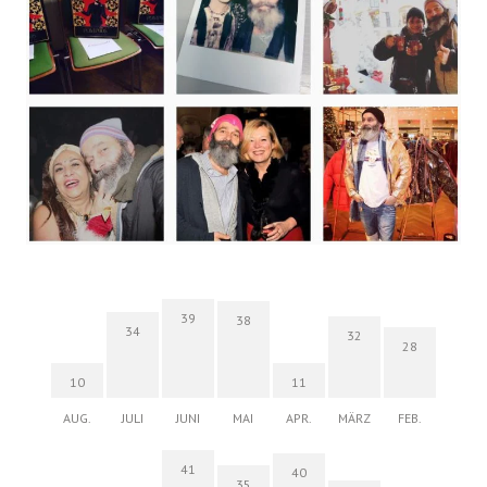
39
38
34
32
28
10
11
AUG.
JULI
JUNI
MAI
APR.
MÄRZ
FEB.
41
40
35