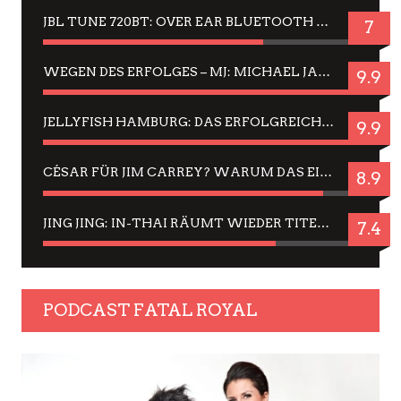
JBL TUNE 720BT: OVER EAR BLUETOOTH KOPFHÖRER UM DIE 50,-€ IM DAUER-TEST
7
WEGEN DES ERFOLGES – MJ: MICHAEL JACKSON MUSICAL IN EINER MATINEE SEHEN
9.9
JELLYFISH HAMBURG: DAS ERFOLGREICHE SOMMER-MENÜ 2025 IN GEFÜHLEN UND BILDERN
9.9
CÉSAR FÜR JIM CARREY? WARUM DAS EINER DER NERVIGSTEN ACTORS IST UND BLEIBT
8.9
JING JING: IN-THAI RÄUMT WIEDER TITEL AB – EIN ZWEI-STUNDEN-ERLEBNISBERICHT
7.4
PODCAST FATAL ROYAL