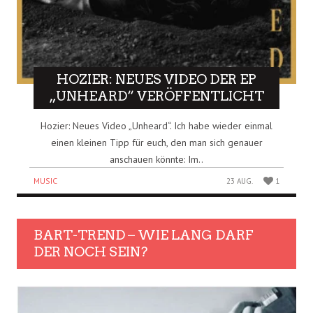
HOZIER: NEUES VIDEO DER EP
„UNHEARD“ VERÖFFENTLICHT
Hozier: Neues Video „Unheard“. Ich habe wieder einmal
einen kleinen Tipp für euch, den man sich genauer
anschauen könnte: Im..
MUSIC
23 AUG.
1
BART-TREND – WIE LANG DARF
DER NOCH SEIN?