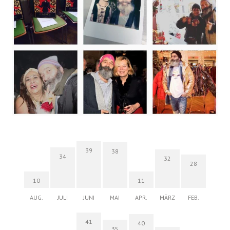
39
38
34
32
28
10
11
AUG.
JULI
JUNI
MAI
APR.
MÄRZ
FEB.
41
40
35