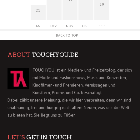
29
21
JAN.
DEZ.
NOV.
OKT.
SEP.
BACK TO TOP
ABOUT
TOUCHYOU.DE
TOUCHYOU ist ein Medien- und Freizeitblog, der sich
mit Mode und Fashionshows, Musik und Konzerten,
Kinofilmen- und Premieren, Vernissagen und
Künstlern, Promis und Co. beschäftigt.
Dabei zählt unsere Meinung, die wir hier verbreiten, denn wir sind
unabhängig, frei und hungrig nach allem Neuen, was uns die Welt
zu bieten hat. Sie liegt uns zu Füßen.
LET´S
GET IN TOUCH