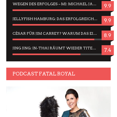
WEGEN DES ERFOLGES – MJ: MICHAEL JACKSON MUSICAL IN EINER MATINEE SEHEN
9.9
JELLYFISH HAMBURG: DAS ERFOLGREICHE SOMMER-MENÜ 2025 IN GEFÜHLEN UND BILDERN
9.9
CÉSAR FÜR JIM CARREY? WARUM DAS EINER DER NERVIGSTEN ACTORS IST UND BLEIBT
8.9
JING JING: IN-THAI RÄUMT WIEDER TITEL AB – EIN ZWEI-STUNDEN-ERLEBNISBERICHT
7.4
PODCAST FATAL ROYAL