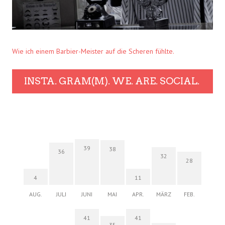
Wie ich einem Barbier-Meister auf die Scheren fühlte.
INSTA. GRAM(M). WE. ARE. SOCIAL.
39
38
36
32
28
4
11
AUG.
JULI
JUNI
MAI
APR.
MÄRZ
FEB.
41
41
35