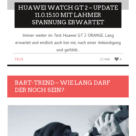
HUAWEI WATCH GT 2 – UPDATE
11.0.15.10 MIT LAHMER
SPANNUNG ERWARTET
Immer weiter im Test: Huawei GT 2 ORANGE. Lang
erwartet und endlich auch bei mir, nach einer Ankündigung
und gefühlt..
TECH
22 MAI
4
BART-TREND – WIE LANG DARF
DER NOCH SEIN?