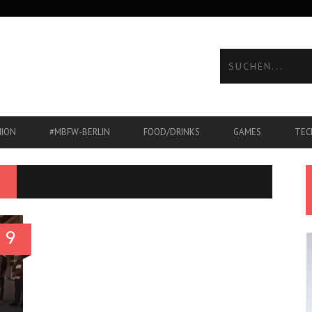
HION
#MBFW-BERLIN
FOOD/DRINKS
GAMES
TEC
9