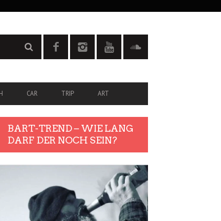
H
CAR
TRIP
ART
BART-TREND – WIE LANG
DARF DER NOCH SEIN?