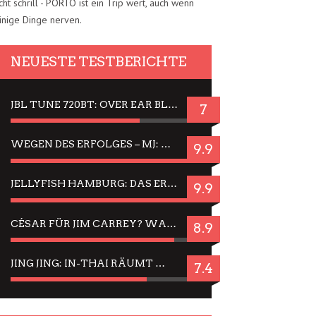
cht schrill - PORTO ist ein Trip wert, auch wenn
inige Dinge nerven.
NEUESTE TESTBERICHTE
JBL TUNE 720BT: OVER EAR BLUETOOTH KOPFHÖRER UM DIE 50,-€ IM DAUER-TEST
7
WEGEN DES ERFOLGES – MJ: MICHAEL JACKSON MUSICAL IN EINER MATINEE SEHEN
9.9
JELLYFISH HAMBURG: DAS ERFOLGREICHE SOMMER-MENÜ 2025 IN GEFÜHLEN UND BILDERN
9.9
CÉSAR FÜR JIM CARREY? WARUM DAS EINER DER NERVIGSTEN ACTORS IST UND BLEIBT
8.9
JING JING: IN-THAI RÄUMT WIEDER TITEL AB – EIN ZWEI-STUNDEN-ERLEBNISBERICHT
7.4