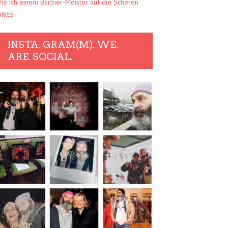
ie ich einem Barbier-Meister auf die Scheren
ühlte.
INSTA. GRAM(M). WE.
ARE. SOCIAL.