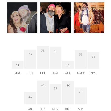
39
38
33
32
28
11
11
AUG.
JULI
JUNI
MAI
APR.
MÄRZ
FEB.
41
40
35
29
21
JAN.
DEZ.
NOV.
OKT.
SEP.