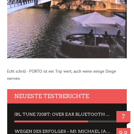
Echt schrill - PORTO ist ein Trip wert, auch wenn einige Dinge
nerven.
NEUESTE TESTBERICHTE
JBL TUNE 720BT: OVER EAR BLUETOOTH KOPFHÖRER UM DIE 50,-€ IM DAUER-TEST
7
WEGEN DES ERFOLGES – MJ: MICHAEL JACKSON MUSICAL IN EINER MATINEE SEHEN
9.9