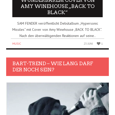
WUNDERBAREM COVER VON
AMY WINEHOUSE „BACK TO
BLACK“
SAM FENDER veröffentlicht Debütalbum „Hypersonic
Missiles“ mit Cover von Amy Winehouse „BACK TO BLACK“.
Nach den überwältigenden Reaktionen auf seine..
MUSIC
23 JUNI
1
BART-TREND – WIE LANG DARF
DER NOCH SEIN?