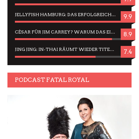
JELLYFISH HAMBURG: DAS ERFOLGREICHE SOMMER-MENÜ 2025 IN GEFÜHLEN UND BILDERN
9.9
CÉSAR FÜR JIM CARREY? WARUM DAS EINER DER NERVIGSTEN ACTORS IST UND BLEIBT
8.9
JING JING: IN-THAI RÄUMT WIEDER TITEL AB – EIN ZWEI-STUNDEN-ERLEBNISBERICHT
7.4
PODCAST FATAL ROYAL