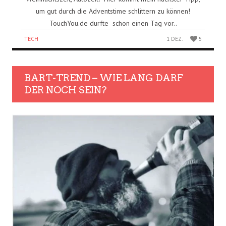
um gut durch die Adventstime schlittern zu können!
TouchYou.de durfte schon einen Tag vor..
TECH
1 DEZ.
5
BART-TREND – WIE LANG DARF
DER NOCH SEIN?