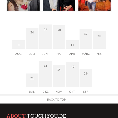
39
38
34
32
28
8
11
AUG.
JULI
JUNI
MAI
APR.
MÄRZ
FEB.
41
40
35
29
21
JAN.
DEZ.
NOV.
OKT.
SEP.
BACK TO TOP
ABOUT
TOUCHYOU.DE