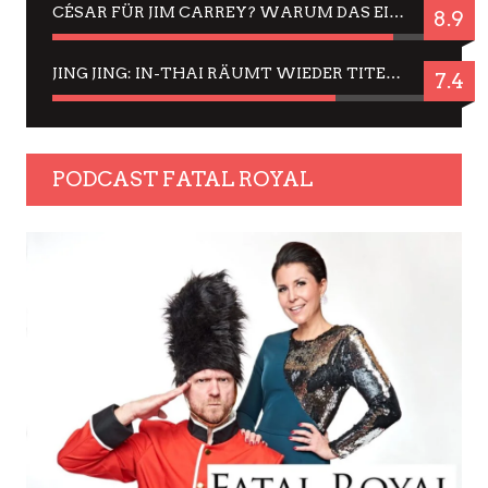
CÉSAR FÜR JIM CARREY? WARUM DAS EINER DER NERVIGSTEN ACTORS IST UND BLEIBT
8.9
JING JING: IN-THAI RÄUMT WIEDER TITEL AB – EIN ZWEI-STUNDEN-ERLEBNISBERICHT
7.4
PODCAST FATAL ROYAL