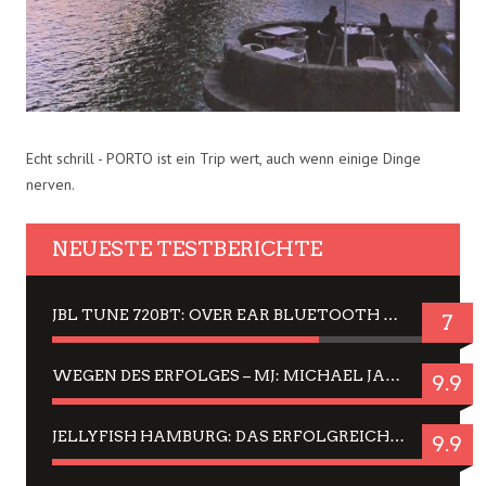
Echt schrill - PORTO ist ein Trip wert, auch wenn einige Dinge
nerven.
NEUESTE TESTBERICHTE
JBL TUNE 720BT: OVER EAR BLUETOOTH KOPFHÖRER UM DIE 50,-€ IM DAUER-TEST
7
WEGEN DES ERFOLGES – MJ: MICHAEL JACKSON MUSICAL IN EINER MATINEE SEHEN
9.9
JELLYFISH HAMBURG: DAS ERFOLGREICHE SOMMER-MENÜ 2025 IN GEFÜHLEN UND BILDERN
9.9