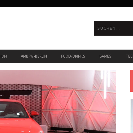
HION
#MBFW-BERLIN
FOOD/DRINKS
GAMES
TEC