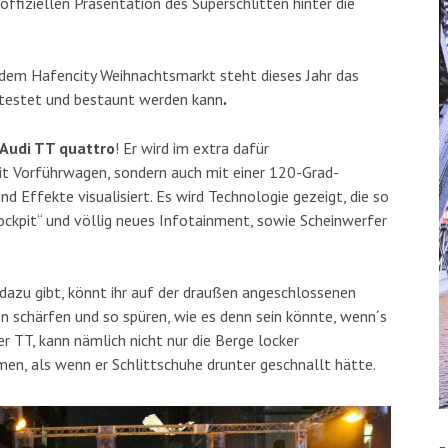
ffiziellen Präsentation des Superschlitten hinter die
dem Hafencity Weihnachtsmarkt steht dieses Jahr das
etestet und bestaunt werden kann
.
Audi TT quattro
! Er wird im extra dafür
it Vorführwagen, sondern auch mit einer 120-Grad-
nd Effekte visualisiert. Es wird Technologie gezeigt, die so
 Cockpit“ und völlig neues Infotainment, sowie Scheinwerfer
 dazu gibt, könnt ihr auf der draußen angeschlossenen
n schärfen und so spüren, wie es denn sein könnte, wenn´s
er TT, kann nämlich nicht nur die Berge locker
men, als wenn er Schlittschuhe drunter geschnallt hätte.