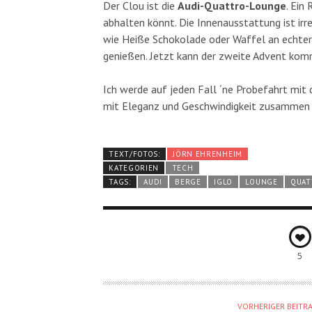
Der Clou ist die
Audi-Quattro-Lounge
. Ein
abhalten könnt. Die Innenausstattung ist irr
wie Heiße Schokolade oder Waffel an echter 
genießen. Jetzt kann der zweite Advent kom
Ich werde auf jeden Fall ´ne Probefahrt mit 
mit Eleganz und Geschwindigkeit zusammen sp
TEXT/FOTOS:
JÖRN EHRENHEIM
KATEGORIEN
TECH
TAGS:
AUDI
BERGE
IGLO
LOUNGE
QUAT
5
VORHERIGER BEITR