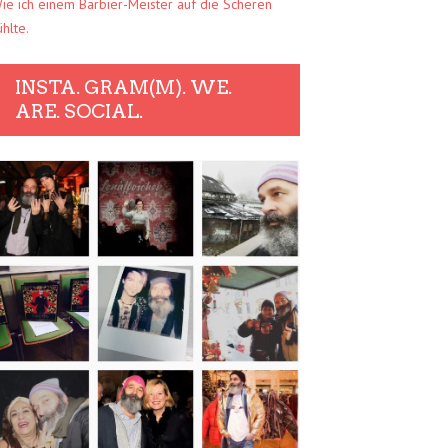
ie ich einem Barbier-Meister auf die Scheren
ühlte.
INSTA. GRAM(M). WE.
ARE. SOCIAL.