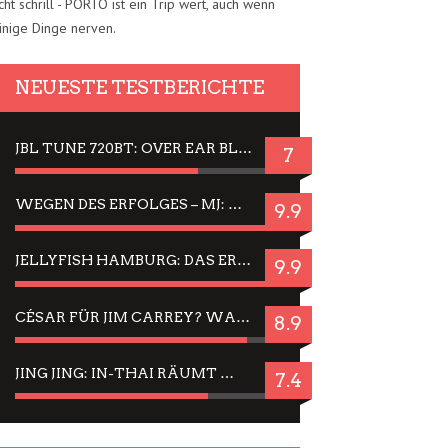
cht schrill - PORTO ist ein Trip wert, auch wenn
inige Dinge nerven.
NEUESTE TESTBERICHTE
JBL TUNE 720BT: OVER EAR BLUETOOTH KOPFHÖRER UM DIE 50,-€ IM DAUER-TEST
7
WEGEN DES ERFOLGES – MJ: MICHAEL JACKSON MUSICAL IN EINER MATINEE SEHEN
9.9
JELLYFISH HAMBURG: DAS ERFOLGREICHE SOMMER-MENÜ 2025 IN GEFÜHLEN UND BILDERN
9.9
CÉSAR FÜR JIM CARREY? WARUM DAS EINER DER NERVIGSTEN ACTORS IST UND BLEIBT
8.9
JING JING: IN-THAI RÄUMT WIEDER TITEL AB – EIN ZWEI-STUNDEN-ERLEBNISBERICHT
7.4
 Quattro-Lounge im Mega-Iglo ist´s gemütlich.