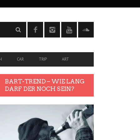
H
CAR
TRIP
ART
BART-TREND – WIE LANG
DARF DER NOCH SEIN?