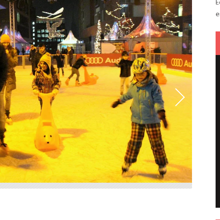
E
e
In der