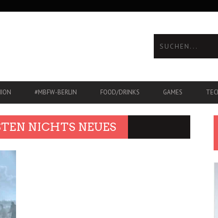
HION
#MBFW-BERLIN
FOOD/DRINKS
GAMES
TEC
TEN NICHTS NEUES