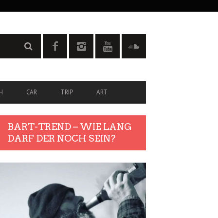
H
CAR
TRIP
ART
BART-TREND – WIE LANG
DARF DER NOCH SEIN?