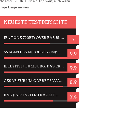
cht schrill - PORTO ist ein Trip wert, auch wenn
inige Dinge nerven.
NEUESTE TESTBERICHTE
JBL TUNE 720BT: OVER EAR BLUETOOTH KOPFHÖRER UM DIE 50,-€ IM DAUER-TEST
7
WEGEN DES ERFOLGES – MJ: MICHAEL JACKSON MUSICAL IN EINER MATINEE SEHEN
9.9
JELLYFISH HAMBURG: DAS ERFOLGREICHE SOMMER-MENÜ 2025 IN GEFÜHLEN UND BILDERN
9.9
CÉSAR FÜR JIM CARREY? WARUM DAS EINER DER NERVIGSTEN ACTORS IST UND BLEIBT
8.9
JING JING: IN-THAI RÄUMT WIEDER TITEL AB – EIN ZWEI-STUNDEN-ERLEBNISBERICHT
7.4