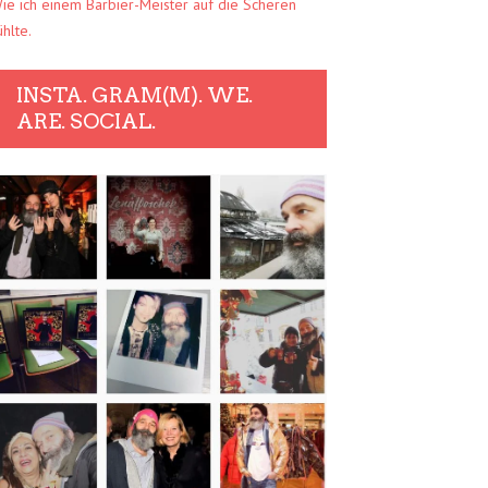
ie ich einem Barbier-Meister auf die Scheren
ühlte.
INSTA. GRAM(M). WE.
ARE. SOCIAL.