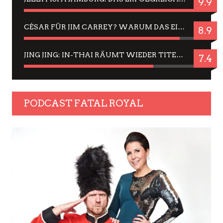
9.9
CÉSAR FÜR JIM CARREY? WARUM DAS EINER DER NERVIGSTEN ACTORS IST UND BLEIBT
8.9
JING JING: IN-THAI RÄUMT WIEDER TITEL AB – EIN ZWEI-STUNDEN-ERLEBNISBERICHT
7.4
PODCAST FATAL ROYAL