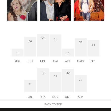
39
38
34
32
28
8
11
AUG.
JULI
JUNI
MAI
APR.
MÄRZ
FEB.
41
40
35
29
21
JAN.
DEZ.
NOV.
OKT.
SEP.
BACK TO TOP