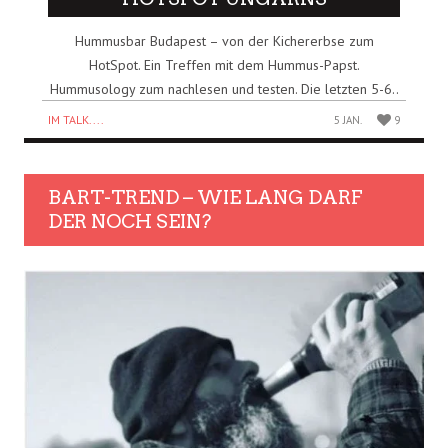
Hummusbar Budapest – von der Kichererbse zum
HotSpot. Ein Treffen mit dem Hummus-Papst.
Hummusology zum nachlesen und testen. Die letzten 5-6..
IM TALK....
5 JAN.
9
BART-TREND – WIE LANG DARF
DER NOCH SEIN?