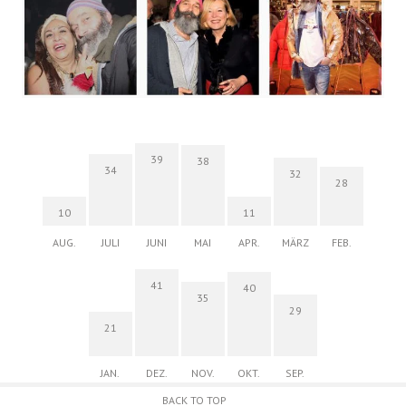
39
38
34
32
28
10
11
AUG.
JULI
JUNI
MAI
APR.
MÄRZ
FEB.
41
40
35
29
21
JAN.
DEZ.
NOV.
OKT.
SEP.
BACK TO TOP