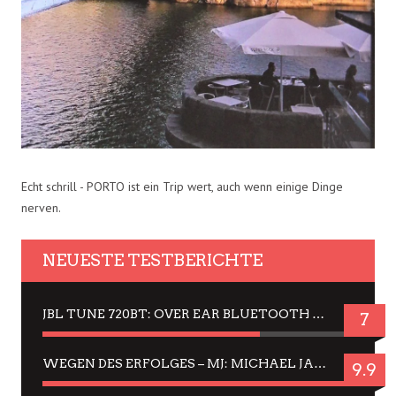
Echt schrill - PORTO ist ein Trip wert, auch wenn einige Dinge
nerven.
NEUESTE TESTBERICHTE
JBL TUNE 720BT: OVER EAR BLUETOOTH KOPFHÖRER UM DIE 50,-€ IM DAUER-TEST
7
WEGEN DES ERFOLGES – MJ: MICHAEL JACKSON MUSICAL IN EINER MATINEE SEHEN
9.9