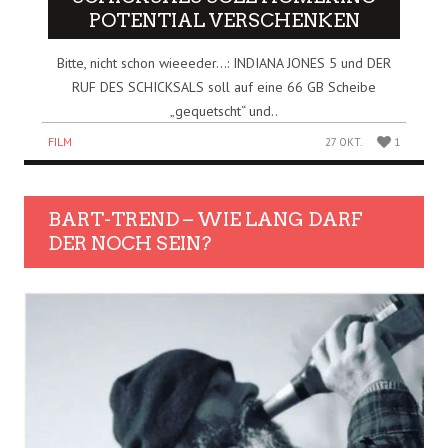
POTENTIAL VERSCHENKEN
Bitte, nicht schon wieeeder…: INDIANA JONES 5 und DER
RUF DES SCHICKSALS soll auf eine 66 GB Scheibe
„gequetscht“ und..
FILM
27 OKT.
1
BART-TREND – WIE LANG DARF
DER NOCH SEIN?