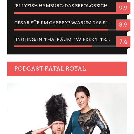
JELLYFISH HAMBURG: DAS ERFOLGREICHE SOMMER-MENÜ 2025 IN GEFÜHLEN UND BILDERN
9.9
CÉSAR FÜR JIM CARREY? WARUM DAS EINER DER NERVIGSTEN ACTORS IST UND BLEIBT
8.9
JING JING: IN-THAI RÄUMT WIEDER TITEL AB – EIN ZWEI-STUNDEN-ERLEBNISBERICHT
7.4
PODCAST FATAL ROYAL