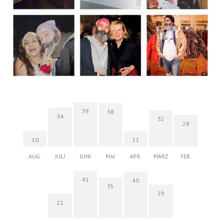
39
38
34
32
28
10
11
AUG.
JULI
JUNI
MAI
APR.
MÄRZ
FEB.
41
40
35
29
21