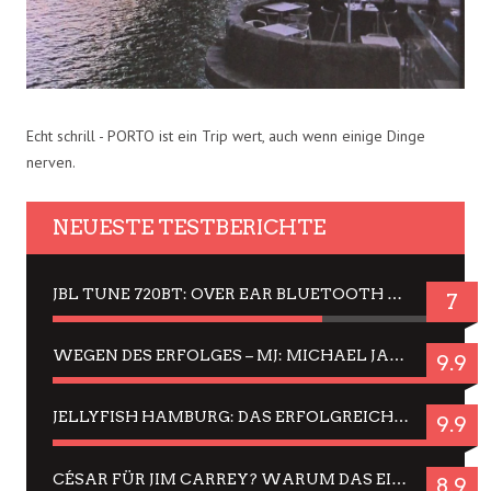
Echt schrill - PORTO ist ein Trip wert, auch wenn einige Dinge
nerven.
NEUESTE TESTBERICHTE
JBL TUNE 720BT: OVER EAR BLUETOOTH KOPFHÖRER UM DIE 50,-€ IM DAUER-TEST
7
WEGEN DES ERFOLGES – MJ: MICHAEL JACKSON MUSICAL IN EINER MATINEE SEHEN
9.9
JELLYFISH HAMBURG: DAS ERFOLGREICHE SOMMER-MENÜ 2025 IN GEFÜHLEN UND BILDERN
9.9
CÉSAR FÜR JIM CARREY? WARUM DAS EINER DER NERVIGSTEN ACTORS IST UND BLEIBT
8.9