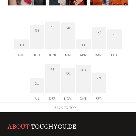
39
38
34
32
28
10
11
AUG.
JULI
JUNI
MAI
APR.
MÄRZ
FEB.
41
40
35
29
21
JAN.
DEZ.
NOV.
OKT.
SEP.
BACK TO TOP
ABOUT
TOUCHYOU.DE