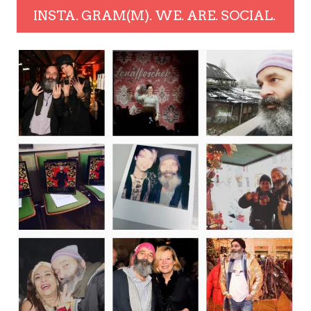
INSTA. GRAM(M). WE. ARE. SOCIAL.