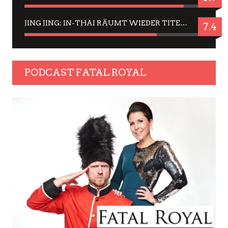
JING JING: IN-THAI RÄUMT WIEDER TITEL AB – EIN ZWEI-STUNDEN-ERLEBNISBERICHT
7.4
PODCAST FATAL ROYAL