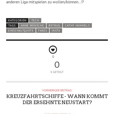
anderen Liga mitspielen zu wollen/können…!?
KATEGORIEN
TECH
TAGS:
ANNE WÜNSCHE
BETRUG
CATHY HUMMELS
EINSCHALTQUOTE
FAKES
INSTA
0
0
X GETEILT
VORHERIGER BEITRAG
KREUZFAHRTSCHIFFE - WANN KOMMT
DER ERSEHNTE NEUSTART?