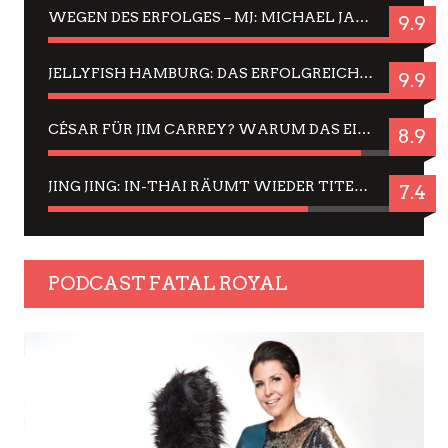
WEGEN DES ERFOLGES – MJ: MICHAEL JACKSON MUSICAL IN EINER MATINEE SEHEN
9.9
JELLYFISH HAMBURG: DAS ERFOLGREICHE SOMMER-MENÜ 2025 IN GEFÜHLEN UND BILDERN
9.9
CÉSAR FÜR JIM CARREY? WARUM DAS EINER DER NERVIGSTEN ACTORS IST UND BLEIBT
8.9
JING JING: IN-THAI RÄUMT WIEDER TITEL AB – EIN ZWEI-STUNDEN-ERLEBNISBERICHT
7.4
PODCAST FATAL ROYAL