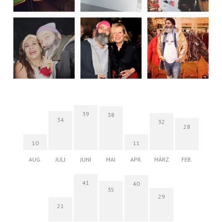
39
38
34
32
28
10
11
AUG.
JULI
JUNI
MAI
APR.
MÄRZ
FEB.
41
40
35
29
21