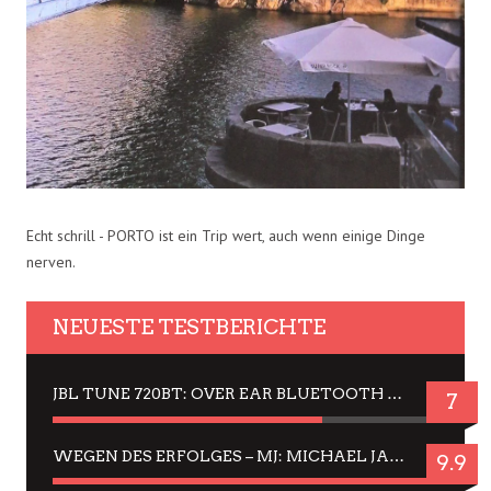
Echt schrill - PORTO ist ein Trip wert, auch wenn einige Dinge
nerven.
NEUESTE TESTBERICHTE
JBL TUNE 720BT: OVER EAR BLUETOOTH KOPFHÖRER UM DIE 50,-€ IM DAUER-TEST
7
WEGEN DES ERFOLGES – MJ: MICHAEL JACKSON MUSICAL IN EINER MATINEE SEHEN
9.9