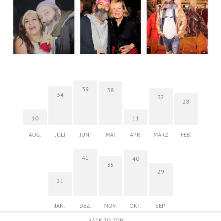
39
38
34
32
28
10
11
AUG.
JULI
JUNI
MAI
APR.
MÄRZ
FEB.
41
40
35
29
21
JAN.
DEZ.
NOV.
OKT.
SEP.
BACK TO TOP