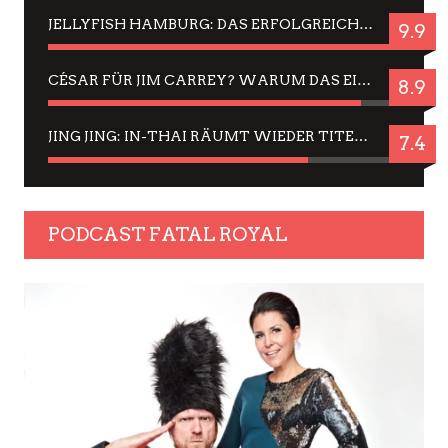
JELLYFISH HAMBURG: DAS ERFOLGREICHE SOMMER-MENÜ 2025 IN GEFÜHLEN UND BILDERN
9.9
CÉSAR FÜR JIM CARREY? WARUM DAS EINER DER NERVIGSTEN ACTORS IST UND BLEIBT
8.9
JING JING: IN-THAI RÄUMT WIEDER TITEL AB – EIN ZWEI-STUNDEN-ERLEBNISBERICHT
7.4
PODCAST FATAL ROYAL