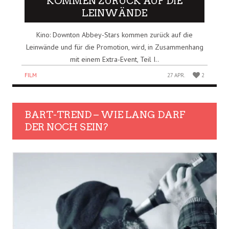
KOMMEN ZURÜCK AUF DIE
LEINWÄNDE
Kino: Downton Abbey-Stars kommen zurück auf die
Leinwände und für die Promotion, wird, in Zusammenhang
mit einem Extra-Event, Teil I..
FILM
27 APR.
2
BART-TREND – WIE LANG DARF
DER NOCH SEIN?