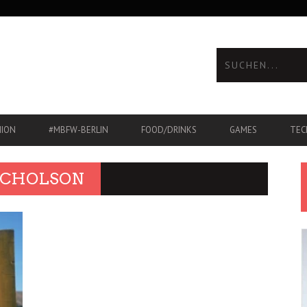
HION
#MBFW-BERLIN
FOOD/DRINKS
GAMES
TEC
NICHOLSON