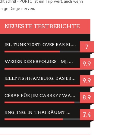
cht schrill - PORTO ist ein Trip wert, auch wenn
inige Dinge nerven.
NEUESTE TESTBERICHTE
JBL TUNE 720BT: OVER EAR BLUETOOTH KOPFHÖRER UM DIE 50,-€ IM DAUER-TEST
7
WEGEN DES ERFOLGES – MJ: MICHAEL JACKSON MUSICAL IN EINER MATINEE SEHEN
9.9
JELLYFISH HAMBURG: DAS ERFOLGREICHE SOMMER-MENÜ 2025 IN GEFÜHLEN UND BILDERN
9.9
CÉSAR FÜR JIM CARREY? WARUM DAS EINER DER NERVIGSTEN ACTORS IST UND BLEIBT
8.9
JING JING: IN-THAI RÄUMT WIEDER TITEL AB – EIN ZWEI-STUNDEN-ERLEBNISBERICHT
7.4