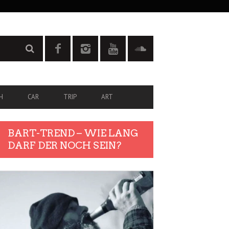
H
CAR
TRIP
ART
BART-TREND – WIE LANG
DARF DER NOCH SEIN?