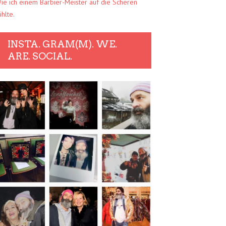
ie ich einem Barbier-Meister auf die Scheren
ühlte.
INSTA. GRAM(M). WE.
ARE. SOCIAL.