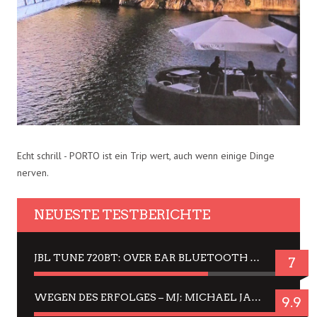
Echt schrill - PORTO ist ein Trip wert, auch wenn einige Dinge
nerven.
NEUESTE TESTBERICHTE
JBL TUNE 720BT: OVER EAR BLUETOOTH KOPFHÖRER UM DIE 50,-€ IM DAUER-TEST
7
WEGEN DES ERFOLGES – MJ: MICHAEL JACKSON MUSICAL IN EINER MATINEE SEHEN
9.9