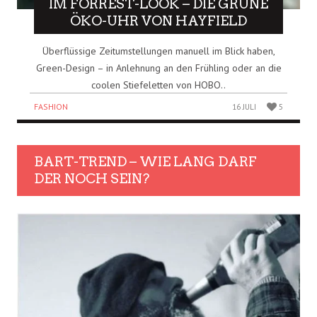
IM FORREST-LOOK – DIE GRÜNE
ÖKO-UHR VON HAYFIELD
Überflüssige Zeitumstellungen manuell im Blick haben,
Green-Design – in Anlehnung an den Frühling oder an die
coolen Stiefeletten von HOBO..
FASHION
16 JULI
5
BART-TREND – WIE LANG DARF
DER NOCH SEIN?