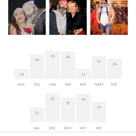
39
38
34
32
28
10
11
AUG.
JULI
JUNI
MAI
APR.
MÄRZ
FEB.
41
40
35
29
21
JAN.
DEZ.
NOV.
OKT.
SEP.