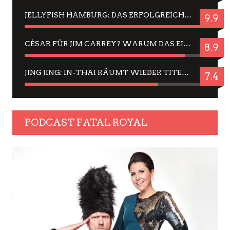
JELLYFISH HAMBURG: DAS ERFOLGREICHE SOMMER-MENÜ 2025 IN GEFÜHLEN UND BILDERN
9.9
CÉSAR FÜR JIM CARREY? WARUM DAS EINER DER NERVIGSTEN ACTORS IST UND BLEIBT
8.9
JING JING: IN-THAI RÄUMT WIEDER TITEL AB – EIN ZWEI-STUNDEN-ERLEBNISBERICHT
7.4
PODCAST FATAL ROYAL