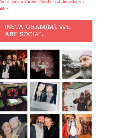
ie ich einem Barbier-Meister auf die Scheren
ühlte.
INSTA. GRAM(M). WE.
ARE. SOCIAL.