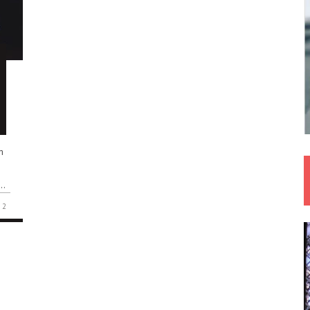
m
..
2