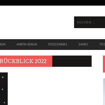
HION
#MBFW-BERLIN
FOOD/DRINKS
GAMES
TEC
RÜCKBLICK 2022