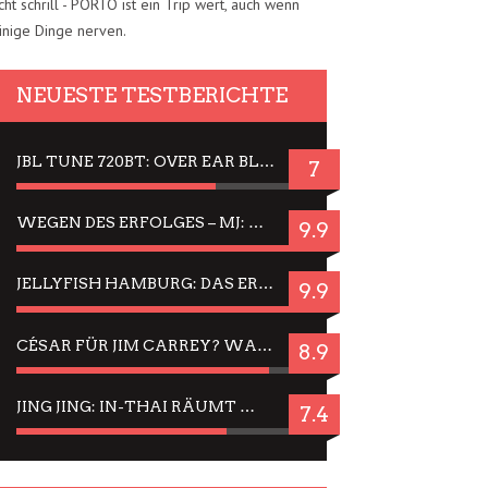
cht schrill - PORTO ist ein Trip wert, auch wenn
inige Dinge nerven.
NEUESTE TESTBERICHTE
JBL TUNE 720BT: OVER EAR BLUETOOTH KOPFHÖRER UM DIE 50,-€ IM DAUER-TEST
7
WEGEN DES ERFOLGES – MJ: MICHAEL JACKSON MUSICAL IN EINER MATINEE SEHEN
9.9
JELLYFISH HAMBURG: DAS ERFOLGREICHE SOMMER-MENÜ 2025 IN GEFÜHLEN UND BILDERN
9.9
CÉSAR FÜR JIM CARREY? WARUM DAS EINER DER NERVIGSTEN ACTORS IST UND BLEIBT
8.9
JING JING: IN-THAI RÄUMT WIEDER TITEL AB – EIN ZWEI-STUNDEN-ERLEBNISBERICHT
7.4