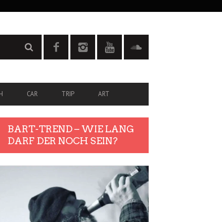
H
CAR
TRIP
ART
BART-TREND – WIE LANG
DARF DER NOCH SEIN?