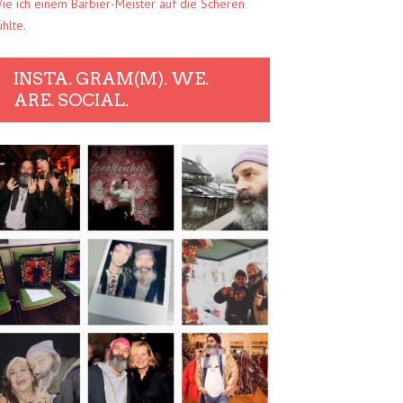
ie ich einem Barbier-Meister auf die Scheren
ühlte.
INSTA. GRAM(M). WE.
ARE. SOCIAL.