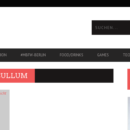
HION
#MBFW-BERLIN
FOOD/DRINKS
GAMES
TEC
 CULLUM