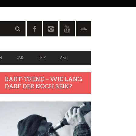
H
CAR
TRIP
ART
BART-TREND – WIE LANG
DARF DER NOCH SEIN?