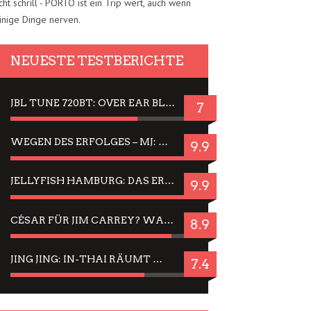
cht schrill - PORTO ist ein Trip wert, auch wenn
inige Dinge nerven.
NEUESTE TESTBERICHTE
JBL TUNE 720BT: OVER EAR BLUETOOTH KOPFHÖRER UM DIE 50,-€ IM DAUER-TEST
7
WEGEN DES ERFOLGES – MJ: MICHAEL JACKSON MUSICAL IN EINER MATINEE SEHEN
9.9
JELLYFISH HAMBURG: DAS ERFOLGREICHE SOMMER-MENÜ 2025 IN GEFÜHLEN UND BILDERN
9.9
CÉSAR FÜR JIM CARREY? WARUM DAS EINER DER NERVIGSTEN ACTORS IST UND BLEIBT
8.9
JING JING: IN-THAI RÄUMT WIEDER TITEL AB – EIN ZWEI-STUNDEN-ERLEBNISBERICHT
7.4