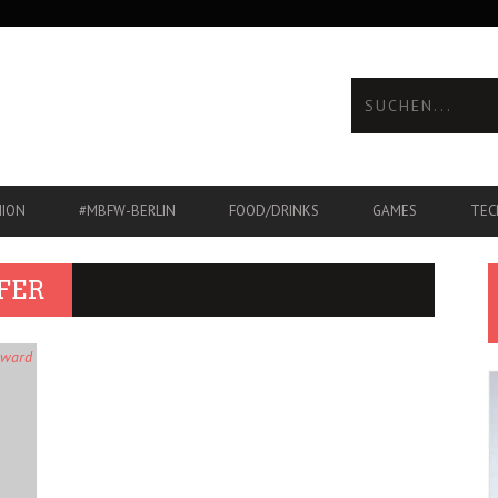
HION
#MBFW-BERLIN
FOOD/DRINKS
GAMES
TEC
FER