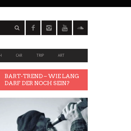
H
CAR
TRIP
ART
BART-TREND – WIE LANG
DARF DER NOCH SEIN?