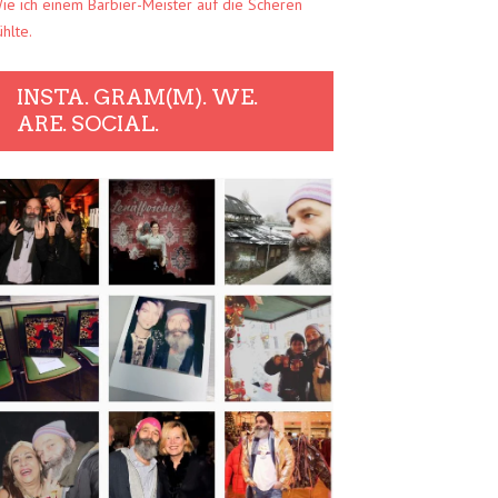
ie ich einem Barbier-Meister auf die Scheren
ühlte.
INSTA. GRAM(M). WE.
ARE. SOCIAL.