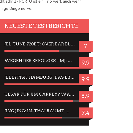
cht schrill - PORTO ist ein Trip wert, auch wenn
inige Dinge nerven.
NEUESTE TESTBERICHTE
JBL TUNE 720BT: OVER EAR BLUETOOTH KOPFHÖRER UM DIE 50,-€ IM DAUER-TEST
7
WEGEN DES ERFOLGES – MJ: MICHAEL JACKSON MUSICAL IN EINER MATINEE SEHEN
9.9
JELLYFISH HAMBURG: DAS ERFOLGREICHE SOMMER-MENÜ 2025 IN GEFÜHLEN UND BILDERN
9.9
CÉSAR FÜR JIM CARREY? WARUM DAS EINER DER NERVIGSTEN ACTORS IST UND BLEIBT
8.9
JING JING: IN-THAI RÄUMT WIEDER TITEL AB – EIN ZWEI-STUNDEN-ERLEBNISBERICHT
7.4