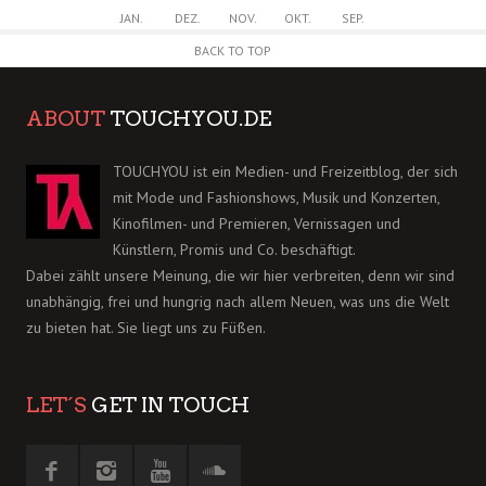
JAN.
DEZ.
NOV.
OKT.
SEP.
BACK TO TOP
ABOUT
TOUCHYOU.DE
TOUCHYOU ist ein Medien- und Freizeitblog, der sich
mit Mode und Fashionshows, Musik und Konzerten,
Kinofilmen- und Premieren, Vernissagen und
Künstlern, Promis und Co. beschäftigt.
Dabei zählt unsere Meinung, die wir hier verbreiten, denn wir sind
unabhängig, frei und hungrig nach allem Neuen, was uns die Welt
zu bieten hat. Sie liegt uns zu Füßen.
LET´S
GET IN TOUCH