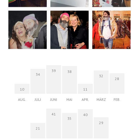
39
38
34
32
28
10
11
AUG.
JULI
JUNI
MAI
APR.
MÄRZ
FEB.
41
40
35
29
21