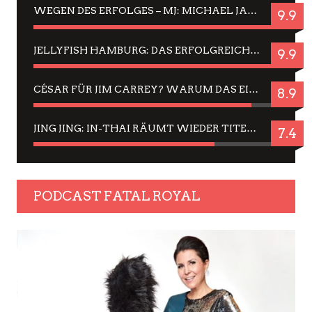
WEGEN DES ERFOLGES – MJ: MICHAEL JACKSON MUSICAL IN EINER MATINEE SEHEN
9.9
JELLYFISH HAMBURG: DAS ERFOLGREICHE SOMMER-MENÜ 2025 IN GEFÜHLEN UND BILDERN
9.9
CÉSAR FÜR JIM CARREY? WARUM DAS EINER DER NERVIGSTEN ACTORS IST UND BLEIBT
8.9
JING JING: IN-THAI RÄUMT WIEDER TITEL AB – EIN ZWEI-STUNDEN-ERLEBNISBERICHT
7.4
PODCAST FATAL ROYAL