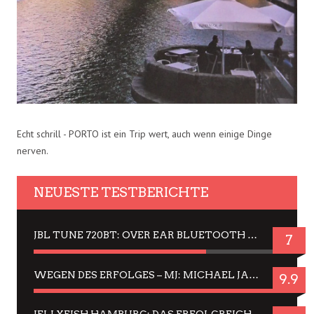
Echt schrill - PORTO ist ein Trip wert, auch wenn einige Dinge
nerven.
NEUESTE TESTBERICHTE
JBL TUNE 720BT: OVER EAR BLUETOOTH KOPFHÖRER UM DIE 50,-€ IM DAUER-TEST
7
WEGEN DES ERFOLGES – MJ: MICHAEL JACKSON MUSICAL IN EINER MATINEE SEHEN
9.9
JELLYFISH HAMBURG: DAS ERFOLGREICHE SOMMER-MENÜ 2025 IN GEFÜHLEN UND BILDERN