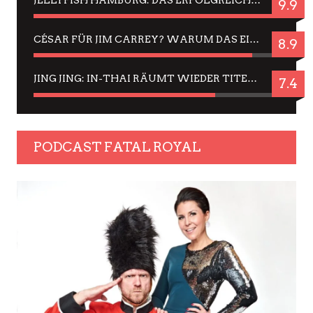
9.9
CÉSAR FÜR JIM CARREY? WARUM DAS EINER DER NERVIGSTEN ACTORS IST UND BLEIBT
8.9
JING JING: IN-THAI RÄUMT WIEDER TITEL AB – EIN ZWEI-STUNDEN-ERLEBNISBERICHT
7.4
PODCAST FATAL ROYAL