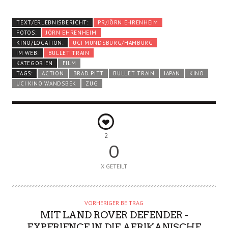
TEXT/ERLEBNISBERICHT:
PR/JÖRN EHRENHEIM
FOTOS:
JÖRN EHRENHEIM
KINO/LOCATION:
UCI MUNDSBURG/HAMBURG
IM WEB:
BULLET TRAIN
KATEGORIEN
FILM
TAGS:
ACTION
BRAD PITT
BULLET TRAIN
JAPAN
KINO
UCI KINO WANDSBEK
ZUG
2
0
X GETEILT
VORHERIGER BEITRAG
MIT LAND ROVER DEFENDER -
EXPERIENCE IN DIE AFRIKANISCHE