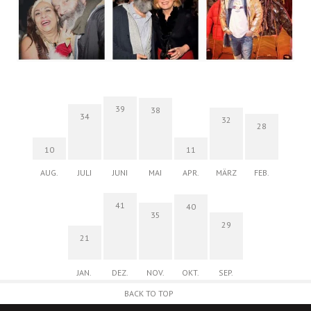
39
38
34
32
28
10
11
AUG.
JULI
JUNI
MAI
APR.
MÄRZ
FEB.
41
40
35
29
21
JAN.
DEZ.
NOV.
OKT.
SEP.
BACK TO TOP