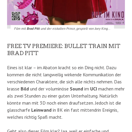
Film mit
Brad Pitt
und der eiskalten Prince, gespielt von Joey King…
FREE TV PREMIERE: BULLET TRAIN MIT
BRAD PITT
Eines ist klar – im Abaton kracht so ein Ding nicht. Dazu
kommen die nicht langweilig wirkende Kommunikation der
verschiedenen Charaktere, die sich alle nichts nehmen. Das
krasse
Bild
und der voluminöse
Sound
im
UCI
machen mehr
als zwei Stunden zu einer guten Unterhaltung. Natürlich
könnte man mit 3D noch einen draufsetzen. Jedoch ist die
glasscharfe
Leinwand
in 8K ein fast mittendrin Ereignis,
welches richtig Spaß macht.
Geht also dieser Film klar? Jaa, weil er einfache und