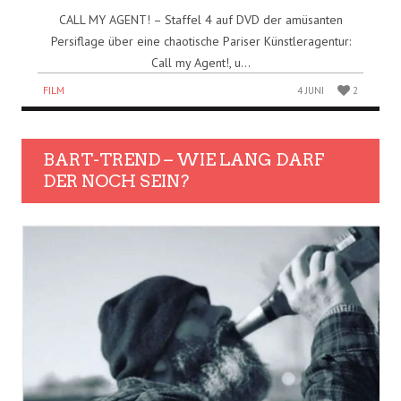
CALL MY AGENT! – Staffel 4 auf DVD der amüsanten
Persiflage über eine chaotische Pariser Künstleragentur:
Call my Agent!, u...
FILM
4 JUNI
2
BART-TREND – WIE LANG DARF
DER NOCH SEIN?