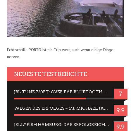
Echt schrill - PORTO ist ein Trip wert, auch wenn einige Dinge
nerven.
NEUESTE TESTBERICHTE
JBL TUNE 720BT: OVER EAR BLUETOOTH KOPFHÖRER UM DIE 50,-€ IM DAUER-TEST
7
WEGEN DES ERFOLGES – MJ: MICHAEL JACKSON MUSICAL IN EINER MATINEE SEHEN
9.9
JELLYFISH HAMBURG: DAS ERFOLGREICHE SOMMER-MENÜ 2025 IN GEFÜHLEN UND BILDERN
9.9