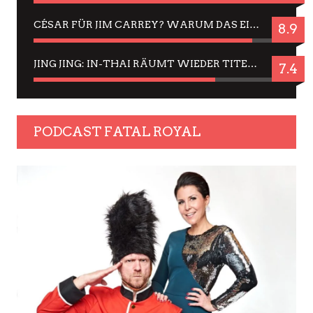
CÉSAR FÜR JIM CARREY? WARUM DAS EINER DER NERVIGSTEN ACTORS IST UND BLEIBT
8.9
JING JING: IN-THAI RÄUMT WIEDER TITEL AB – EIN ZWEI-STUNDEN-ERLEBNISBERICHT
7.4
PODCAST FATAL ROYAL