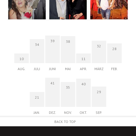
39
38
34
32
28
10
11
AUG.
JULI
JUNI
MAI
APR.
MÄRZ
FEB.
41
40
35
29
21
JAN.
DEZ.
NOV.
OKT.
SEP.
BACK TO TOP