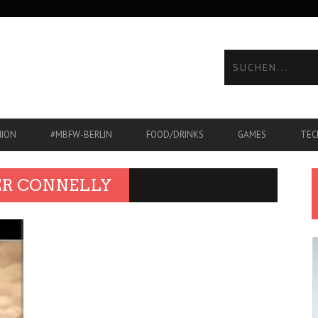
HION
#MBFW-BERLIN
FOOD/DRINKS
GAMES
TEC
ER CONNELLY