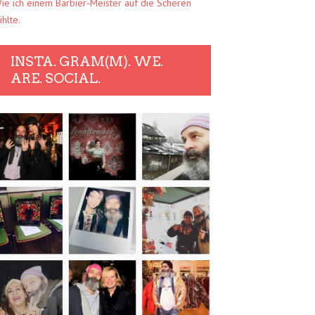
ie ich einem Barbier-Meister auf die Scheren
ühlte.
INSTA. GRAM(M). WE.
ARE. SOCIAL.