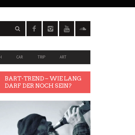
H
CAR
TRIP
ART
BART-TREND – WIE LANG
DARF DER NOCH SEIN?