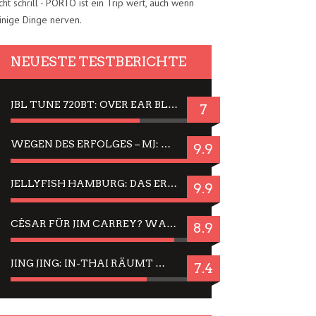
cht schrill - PORTO ist ein Trip wert, auch wenn
inige Dinge nerven.
NEUESTE TESTBERICHTE
JBL TUNE 720BT: OVER EAR BLUETOOTH KOPFHÖRER UM DIE 50,-€ IM DAUER-TEST
7
WEGEN DES ERFOLGES – MJ: MICHAEL JACKSON MUSICAL IN EINER MATINEE SEHEN
9.9
JELLYFISH HAMBURG: DAS ERFOLGREICHE SOMMER-MENÜ 2025 IN GEFÜHLEN UND BILDERN
9.9
CÉSAR FÜR JIM CARREY? WARUM DAS EINER DER NERVIGSTEN ACTORS IST UND BLEIBT
8.9
JING JING: IN-THAI RÄUMT WIEDER TITEL AB – EIN ZWEI-STUNDEN-ERLEBNISBERICHT
7.4