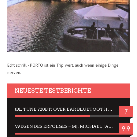
Echt schrill - PORTO ist ein Trip wert, auch wenn einige Dinge
nerven.
NEUESTE TESTBERICHTE
JBL TUNE 720BT: OVER EAR BLUETOOTH KOPFHÖRER UM DIE 50,-€ IM DAUER-TEST
7
WEGEN DES ERFOLGES – MJ: MICHAEL JACKSON MUSICAL IN EINER MATINEE SEHEN
9.9