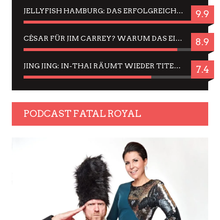
JELLYFISH HAMBURG: DAS ERFOLGREICHE SOMMER-MENÜ 2025 IN GEFÜHLEN UND BILDERN
9.9
CÉSAR FÜR JIM CARREY? WARUM DAS EINER DER NERVIGSTEN ACTORS IST UND BLEIBT
8.9
JING JING: IN-THAI RÄUMT WIEDER TITEL AB – EIN ZWEI-STUNDEN-ERLEBNISBERICHT
7.4
PODCAST FATAL ROYAL