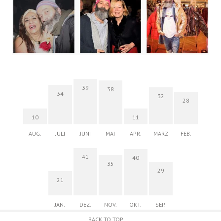
39
38
34
32
28
10
11
AUG.
JULI
JUNI
MAI
APR.
MÄRZ
FEB.
41
40
35
29
21
JAN.
DEZ.
NOV.
OKT.
SEP.
BACK TO TOP