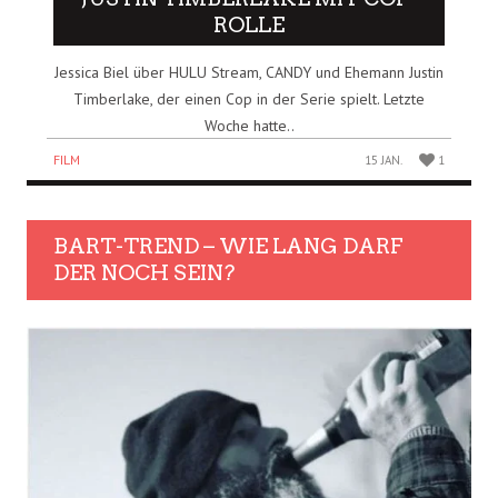
ROLLE
Jessica Biel über HULU Stream, CANDY und Ehemann Justin
Timberlake, der einen Cop in der Serie spielt. Letzte
Woche hatte..
FILM
15 JAN.
1
BART-TREND – WIE LANG DARF
DER NOCH SEIN?