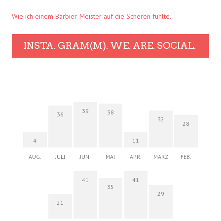
Wie ich einem Barbier-Meister auf die Scheren fühlte.
INSTA. GRAM(M). WE. ARE. SOCIAL.
39
38
36
32
28
4
11
AUG.
JULI
JUNI
MAI
APR.
MÄRZ
FEB.
41
41
35
29
21