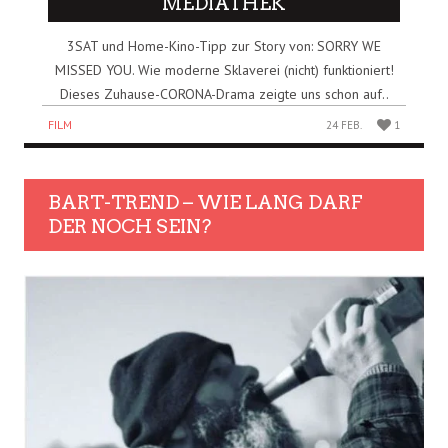
MEDIATHEK
3SAT und Home-Kino-Tipp zur Story von: SORRY WE
MISSED YOU. Wie moderne Sklaverei (nicht) funktioniert!
Dieses Zuhause-CORONA-Drama zeigte uns schon auf..
FILM
24 FEB.
1
BART-TREND – WIE LANG DARF
DER NOCH SEIN?