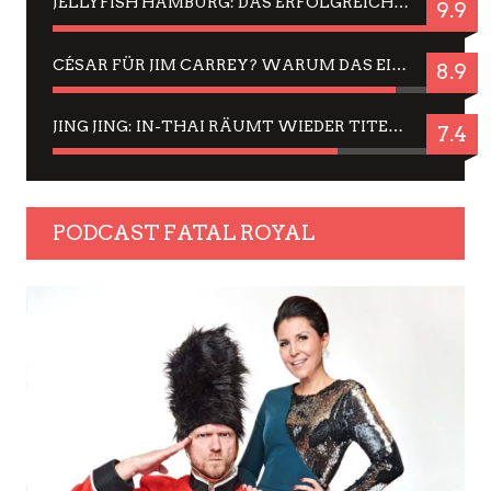
JELLYFISH HAMBURG: DAS ERFOLGREICHE SOMMER-MENÜ 2025 IN GEFÜHLEN UND BILDERN
9.9
CÉSAR FÜR JIM CARREY? WARUM DAS EINER DER NERVIGSTEN ACTORS IST UND BLEIBT
8.9
JING JING: IN-THAI RÄUMT WIEDER TITEL AB – EIN ZWEI-STUNDEN-ERLEBNISBERICHT
7.4
PODCAST FATAL ROYAL