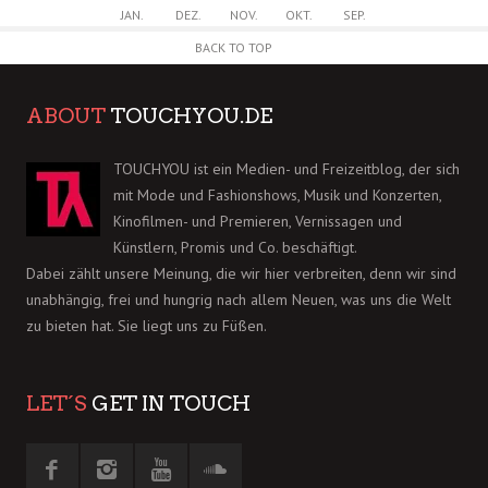
JAN.
DEZ.
NOV.
OKT.
SEP.
BACK TO TOP
ABOUT
TOUCHYOU.DE
TOUCHYOU ist ein Medien- und Freizeitblog, der sich
mit Mode und Fashionshows, Musik und Konzerten,
Kinofilmen- und Premieren, Vernissagen und
Künstlern, Promis und Co. beschäftigt.
Dabei zählt unsere Meinung, die wir hier verbreiten, denn wir sind
unabhängig, frei und hungrig nach allem Neuen, was uns die Welt
zu bieten hat. Sie liegt uns zu Füßen.
LET´S
GET IN TOUCH