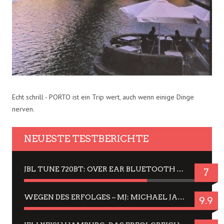
Echt schrill - PORTO ist ein Trip wert, auch wenn einige Dinge
nerven.
NEUESTE TESTBERICHTE
JBL TUNE 720BT: OVER EAR BLUETOOTH KOPFHÖRER UM DIE 50,-€ IM DAUER-TEST
7
WEGEN DES ERFOLGES – MJ: MICHAEL JACKSON MUSICAL IN EINER MATINEE SEHEN
9.9