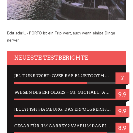
Echt schrill - PORTO ist ein Trip wert, auch wenn einige Dinge
nerven.
NEUESTE TESTBERICHTE
JBL TUNE 720BT: OVER EAR BLUETOOTH KOPFHÖRER UM DIE 50,-€ IM DAUER-TEST
7
WEGEN DES ERFOLGES – MJ: MICHAEL JACKSON MUSICAL IN EINER MATINEE SEHEN
9.9
JELLYFISH HAMBURG: DAS ERFOLGREICHE SOMMER-MENÜ 2025 IN GEFÜHLEN UND BILDERN
9.9
CÉSAR FÜR JIM CARREY? WARUM DAS EINER DER NERVIGSTEN ACTORS IST UND BLEIBT
8.9