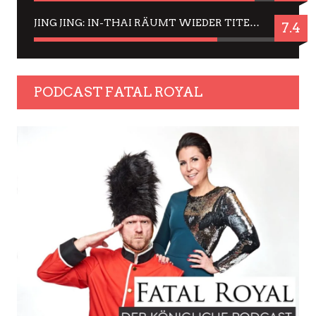
JING JING: IN-THAI RÄUMT WIEDER TITEL AB – EIN ZWEI-STUNDEN-ERLEBNISBERICHT
7.4
PODCAST FATAL ROYAL