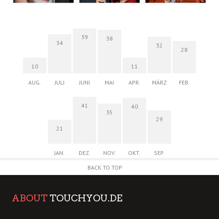
39
38
34
32
28
10
11
AUG.
JULI
JUNI
MAI
APR.
MÄRZ
FEB.
41
40
35
29
21
JAN.
DEZ.
NOV.
OKT.
SEP.
BACK TO TOP
ABOUT
TOUCHYOU.DE