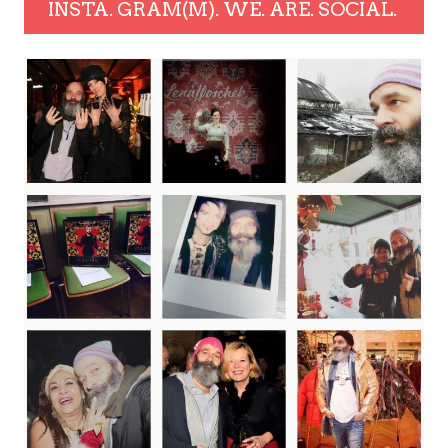
INSTA. GRAM(M). WE. ARE. SOCIAL.