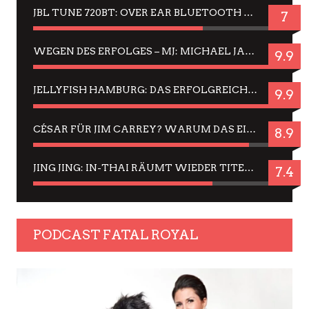
JBL TUNE 720BT: OVER EAR BLUETOOTH KOPFHÖRER UM DIE 50,-€ IM DAUER-TEST
7
WEGEN DES ERFOLGES – MJ: MICHAEL JACKSON MUSICAL IN EINER MATINEE SEHEN
9.9
JELLYFISH HAMBURG: DAS ERFOLGREICHE SOMMER-MENÜ 2025 IN GEFÜHLEN UND BILDERN
9.9
CÉSAR FÜR JIM CARREY? WARUM DAS EINER DER NERVIGSTEN ACTORS IST UND BLEIBT
8.9
JING JING: IN-THAI RÄUMT WIEDER TITEL AB – EIN ZWEI-STUNDEN-ERLEBNISBERICHT
7.4
PODCAST FATAL ROYAL