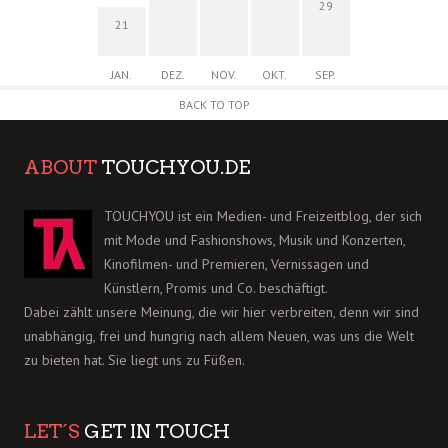
29
21
JAN.
DEZ.
NOV.
OKT.
SEP.
BACK TO TOP
ABOUT
TOUCHYOU.DE
TOUCHYOU ist ein Medien- und Freizeitblog, der sich
mit Mode und Fashionshows, Musik und Konzerten,
Kinofilmen- und Premieren, Vernissagen und
Künstlern, Promis und Co. beschäftigt.
Dabei zählt unsere Meinung, die wir hier verbreiten, denn wir sind
unabhängig, frei und hungrig nach allem Neuen, was uns die Welt
zu bieten hat. Sie liegt uns zu Füßen.
LET´S
GET IN TOUCH