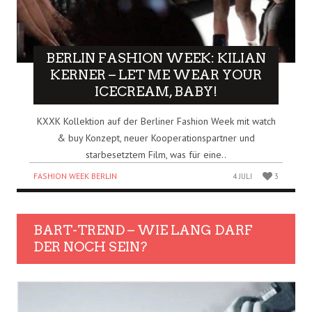
BERLIN FASHION WEEK: KILIAN
KERNER – LET ME WEAR YOUR
ICECREAM, BABY!
KXXK Kollektion auf der Berliner Fashion Week mit watch
& buy Konzept, neuer Kooperationspartner und
starbesetztem Film, was für eine..
FASHION WEEK BERLIN
4 JULI
3
BART-TREND – WIE LANG DARF
DER NOCH SEIN?