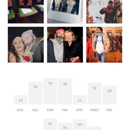
39
38
34
32
28
10
11
AUG.
JULI
JUNI
MAI
APR.
MÄRZ
FEB.
41
40
35