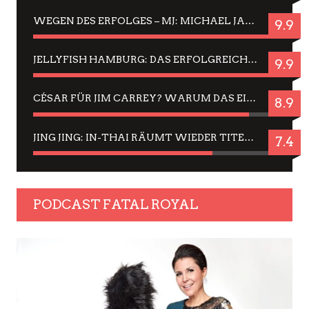
WEGEN DES ERFOLGES – MJ: MICHAEL JACKSON MUSICAL IN EINER MATINEE SEHEN
9.9
JELLYFISH HAMBURG: DAS ERFOLGREICHE SOMMER-MENÜ 2025 IN GEFÜHLEN UND BILDERN
9.9
CÉSAR FÜR JIM CARREY? WARUM DAS EINER DER NERVIGSTEN ACTORS IST UND BLEIBT
8.9
JING JING: IN-THAI RÄUMT WIEDER TITEL AB – EIN ZWEI-STUNDEN-ERLEBNISBERICHT
7.4
PODCAST FATAL ROYAL