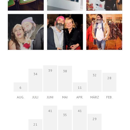
39
38
34
32
28
6
11
AUG.
JULI
JUNI
MAI
APR.
MÄRZ
FEB.
41
41
35
29
21