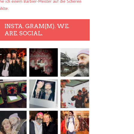
ie ich einem Barbier-Meister auf die Scheren
ühlte.
INSTA. GRAM(M). WE.
ARE. SOCIAL.