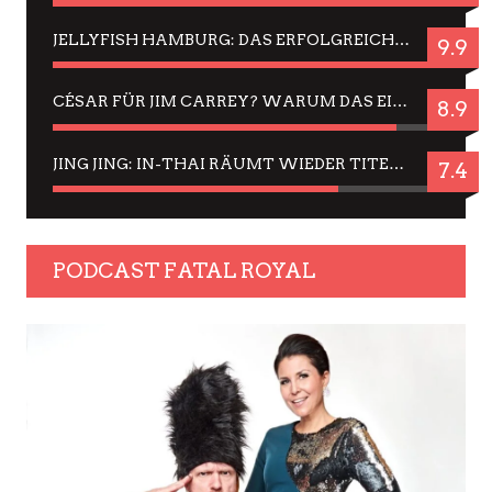
JELLYFISH HAMBURG: DAS ERFOLGREICHE SOMMER-MENÜ 2025 IN GEFÜHLEN UND BILDERN
9.9
CÉSAR FÜR JIM CARREY? WARUM DAS EINER DER NERVIGSTEN ACTORS IST UND BLEIBT
8.9
JING JING: IN-THAI RÄUMT WIEDER TITEL AB – EIN ZWEI-STUNDEN-ERLEBNISBERICHT
7.4
PODCAST FATAL ROYAL