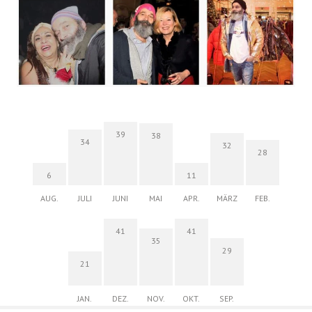
39
38
34
32
28
6
11
AUG.
JULI
JUNI
MAI
APR.
MÄRZ
FEB.
41
41
35
29
21
JAN.
DEZ.
NOV.
OKT.
SEP.