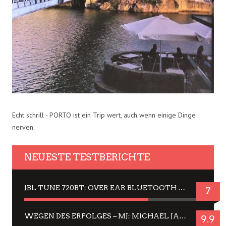
Echt schrill - PORTO ist ein Trip wert, auch wenn einige Dinge
nerven.
NEUESTE TESTBERICHTE
JBL TUNE 720BT: OVER EAR BLUETOOTH KOPFHÖRER UM DIE 50,-€ IM DAUER-TEST
7
WEGEN DES ERFOLGES – MJ: MICHAEL JACKSON MUSICAL IN EINER MATINEE SEHEN
9.9