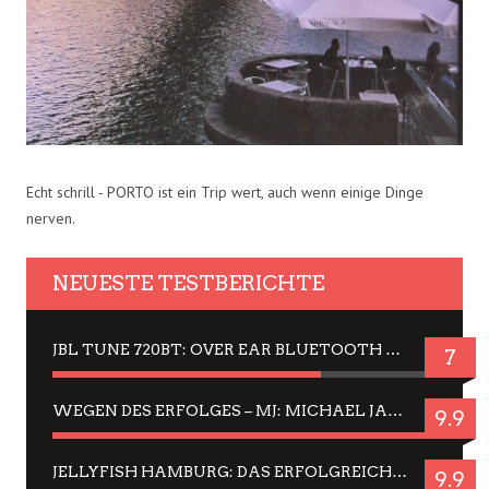
Echt schrill - PORTO ist ein Trip wert, auch wenn einige Dinge
nerven.
NEUESTE TESTBERICHTE
JBL TUNE 720BT: OVER EAR BLUETOOTH KOPFHÖRER UM DIE 50,-€ IM DAUER-TEST
7
WEGEN DES ERFOLGES – MJ: MICHAEL JACKSON MUSICAL IN EINER MATINEE SEHEN
9.9
JELLYFISH HAMBURG: DAS ERFOLGREICHE SOMMER-MENÜ 2025 IN GEFÜHLEN UND BILDERN
9.9