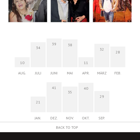
39
38
34
32
28
10
11
AUG.
JULI
JUNI
MAI
APR.
MÄRZ
FEB.
41
40
35
29
21
JAN.
DEZ.
NOV.
OKT.
SEP.
BACK TO TOP