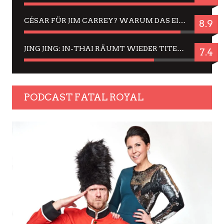
CÉSAR FÜR JIM CARREY? WARUM DAS EINER DER NERVIGSTEN ACTORS IST UND BLEIBT
8.9
JING JING: IN-THAI RÄUMT WIEDER TITEL AB – EIN ZWEI-STUNDEN-ERLEBNISBERICHT
7.4
PODCAST FATAL ROYAL