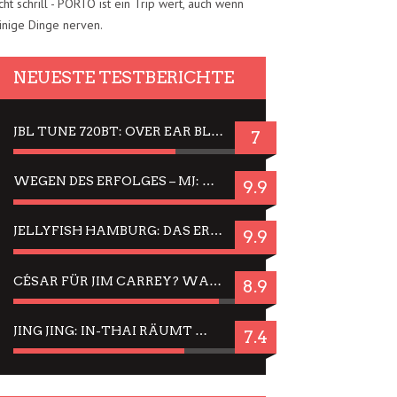
cht schrill - PORTO ist ein Trip wert, auch wenn
inige Dinge nerven.
NEUESTE TESTBERICHTE
JBL TUNE 720BT: OVER EAR BLUETOOTH KOPFHÖRER UM DIE 50,-€ IM DAUER-TEST
7
WEGEN DES ERFOLGES – MJ: MICHAEL JACKSON MUSICAL IN EINER MATINEE SEHEN
9.9
JELLYFISH HAMBURG: DAS ERFOLGREICHE SOMMER-MENÜ 2025 IN GEFÜHLEN UND BILDERN
9.9
CÉSAR FÜR JIM CARREY? WARUM DAS EINER DER NERVIGSTEN ACTORS IST UND BLEIBT
8.9
JING JING: IN-THAI RÄUMT WIEDER TITEL AB – EIN ZWEI-STUNDEN-ERLEBNISBERICHT
7.4