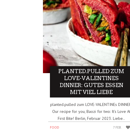
PLANTED.PULLED ZUM
LOVE-VALENTINES
DINNER: GUTES ESSEN
MIT VIEL LIEBE
planted.pulled zum LOVE-VALENTINEs DINNE
Our recipe for you, Baozi for two: It’s Love A
First Bite! Berlin, Februar 2023. Liebe..
FOOD
7 FEB.