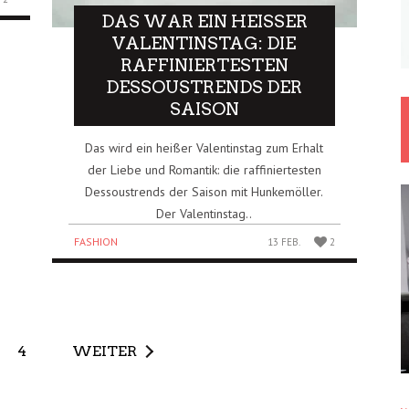
DAS WAR EIN HEISSER V
ALENTINSTAG: DIE R
AFFINIERTESTEN D
ESSOUSTRENDS DER S
AISON
Das wird ein heißer Valentinstag zum Erhalt
der Liebe und Romantik: die raffiniertesten
Dessoustrends der Saison mit Hunkemöller.
Der Valentinstag..
FASHION
13 FEB.
2
4
WEITER