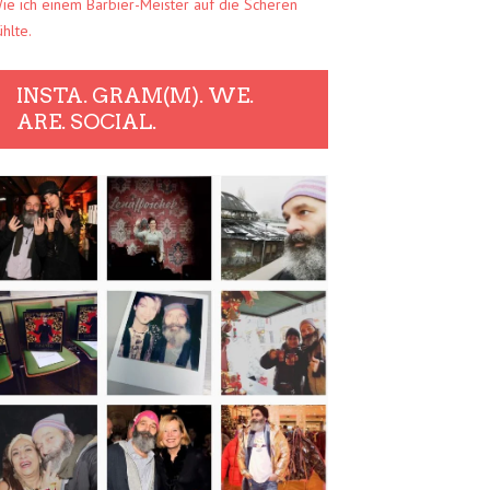
ie ich einem Barbier-Meister auf die Scheren
ühlte.
INSTA. GRAM(M). WE.
ARE. SOCIAL.