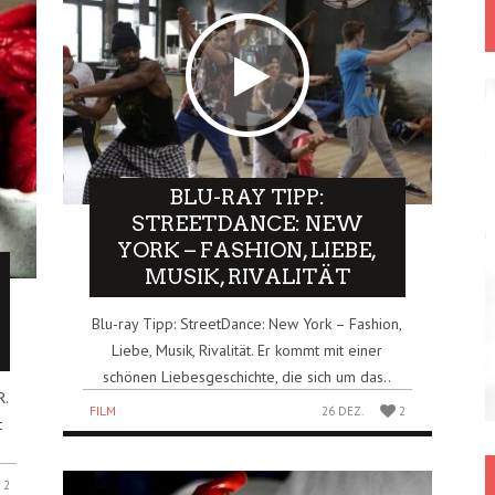
BLU-RAY TIPP:
STREETDANCE: NEW
YORK – FASHION, LIEBE,
MUSIK, RIVALITÄT
Blu-ray Tipp: StreetDance: New York – Fashion,
Liebe, Musik, Rivalität. Er kommt mit einer
schönen Liebesgeschichte, die sich um das..
R.
FILM
26 DEZ.
2
t
2