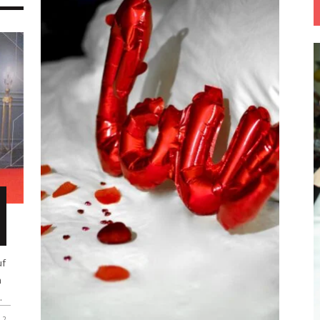
uf
n
.
2