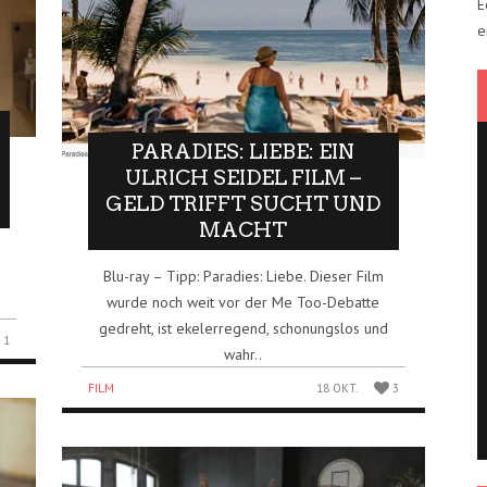
E
e
PARADIES: LIEBE: EIN
ULRICH SEIDEL FILM –
GELD TRIFFT SUCHT UND
MACHT
Blu-ray – Tipp: Paradies: Liebe. Dieser Film
wurde noch weit vor der Me Too-Debatte
gedreht, ist ekelerregend, schonungslos und
1
wahr..
FILM
18 OKT.
3