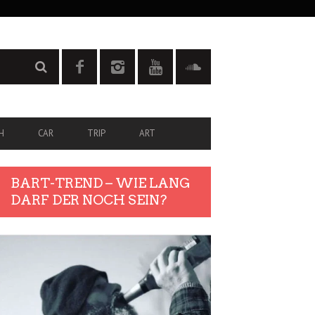
H
CAR
TRIP
ART
BART-TREND – WIE LANG
DARF DER NOCH SEIN?