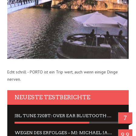
Echt schrill - PORTO ist ein Trip wert, auch wenn einige Dinge
nerven.
NEUESTE TESTBERICHTE
JBL TUNE 720BT: OVER EAR BLUETOOTH KOPFHÖRER UM DIE 50,-€ IM DAUER-TEST
7
WEGEN DES ERFOLGES – MJ: MICHAEL JACKSON MUSICAL IN EINER MATINEE SEHEN
9.9