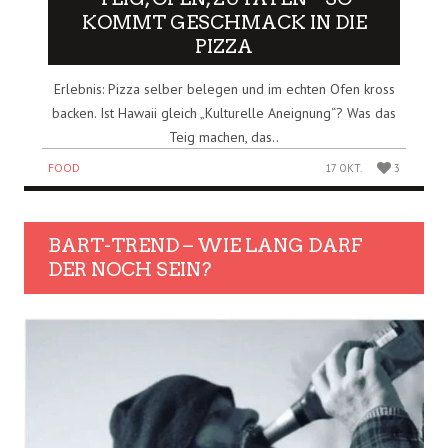
KOMMT GESCHMACK IN DIE
PIZZA
Erlebnis: Pizza selber belegen und im echten Ofen kross
backen. Ist Hawaii gleich „Kulturelle Aneignung“? Was das
Teig machen, das..
FOOD
17 OKT.
3
BART-TREND – WIE LANG DARF
DER NOCH SEIN?