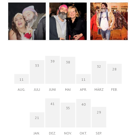
39
38
33
32
28
11
11
AUG.
JULI
JUNI
MAI
APR.
MÄRZ
FEB.
41
40
35
29
21
JAN.
DEZ.
NOV.
OKT.
SEP.