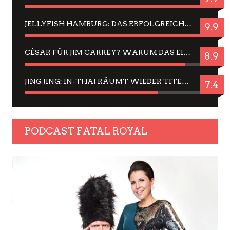
JELLYFISH HAMBURG: DAS ERFOLGREICHE SOMMER-MENÜ 2025 IN GEFÜHLEN UND BILDERN
9.9
CÉSAR FÜR JIM CARREY? WARUM DAS EINER DER NERVIGSTEN ACTORS IST UND BLEIBT
8.9
JING JING: IN-THAI RÄUMT WIEDER TITEL AB – EIN ZWEI-STUNDEN-ERLEBNISBERICHT
7.4
PODCAST FATAL ROYAL