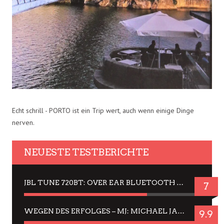
Echt schrill - PORTO ist ein Trip wert, auch wenn einige Dinge
nerven.
NEUESTE TESTBERICHTE
JBL TUNE 720BT: OVER EAR BLUETOOTH KOPFHÖRER UM DIE 50,-€ IM DAUER-TEST
7
WEGEN DES ERFOLGES – MJ: MICHAEL JACKSON MUSICAL IN EINER MATINEE SEHEN
9.9