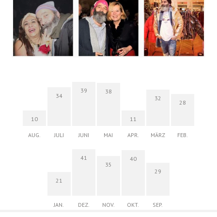
39
38
34
32
28
10
11
AUG.
JULI
JUNI
MAI
APR.
MÄRZ
FEB.
41
40
35
29
21
JAN.
DEZ.
NOV.
OKT.
SEP.