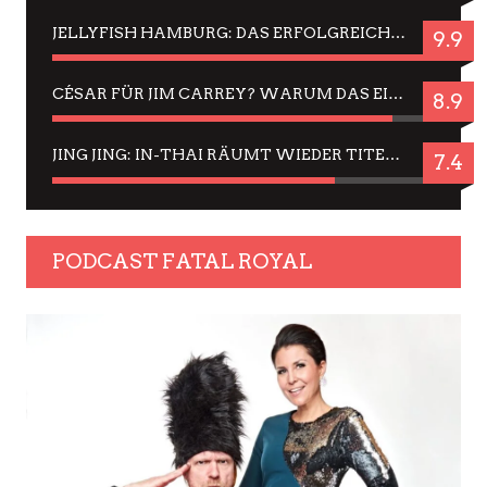
JELLYFISH HAMBURG: DAS ERFOLGREICHE SOMMER-MENÜ 2025 IN GEFÜHLEN UND BILDERN
9.9
CÉSAR FÜR JIM CARREY? WARUM DAS EINER DER NERVIGSTEN ACTORS IST UND BLEIBT
8.9
JING JING: IN-THAI RÄUMT WIEDER TITEL AB – EIN ZWEI-STUNDEN-ERLEBNISBERICHT
7.4
PODCAST FATAL ROYAL