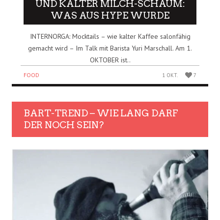
UND KALTER MILCH-SCHAUM:
WAS AUS HYPE WURDE
INTERNORGA: Mocktails – wie kalter Kaffee salonfähig
gemacht wird – Im Talk mit Barista Yuri Marschall. Am 1.
OKTOBER ist..
FOOD
1 OKT.
7
BART-TREND – WIE LANG DARF
DER NOCH SEIN?